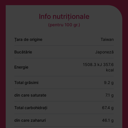
Info nutriționale
(pentru 100 gr.)
Țara de origine
Taiwan
Bucătărie
Japoneză
1508.3 kJ 357.6
Energie
kcal
Total grăsimi
9.2 g
din care saturate
7.1 g
Total carbohidrați
67.4 g
din care zaharuri
46.1 g