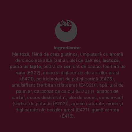
Ingrediente:
Maltoză, făină de orez glutinos, umplutură cu aromă
de ciocolată albă [zahăr, ulei de palmier,
lactoză
,
pudră de
lapte
, pudră de
zer
, unt de cacao, lecitină de
soia
(E322), mono și digliceride ale acizilor grași
(E471), poliricinoleat de poliglicerină (E476),
emulsifiant (sorbitan tristearat (E492))], apă, ulei de
palmier, carbonat de calciu (E170(i)), amidon de
cartof, cocos deshidratat, ulei de cocos, conservant
(sorbat de potasiu (E202)), arome naturale, mono și
digliceride ale acizilor grași (E471), gumă xantan
(E415).