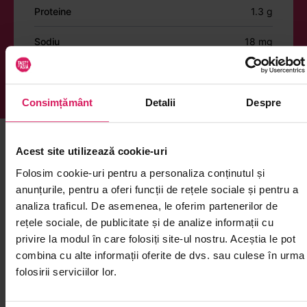
Proteine
1.3 g
Sodiu
18 mg
Consimțământ
Detalii
Despre
Acest site utilizează cookie-uri
Îți mai recomandăm și alte produse din
Dulciuri
Folosim cookie-uri pentru a personaliza conținutul și
anunțurile, pentru a oferi funcții de rețele sociale și pentru a
analiza traficul. De asemenea, le oferim partenerilor de
rețele sociale, de publicitate și de analize informații cu
NOU
privire la modul în care folosiți site-ul nostru. Aceștia le pot
combina cu alte informații oferite de dvs. sau culese în urma
folosirii serviciilor lor.