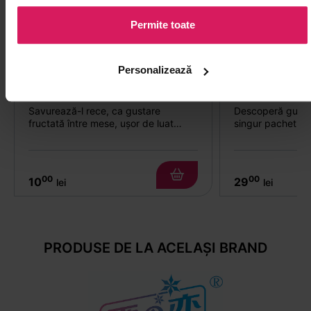
Permite toate
Personalizează
Jeleu Konjac - Fructul pasiunii
Bomboane aso
SUGARLOLO 150g
GUANG 300g
Savurează-l rece, ca gustare
Descoperă gusturi
fructată între mese, ușor de luat
singur pachet de 
oriunde
00
00
10
29
lei
lei
PRODUSE DE LA ACELAȘI BRAND
-35%
-35%