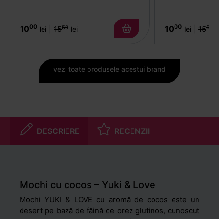
00
00
50
50
10
10
|
15
|
15
lei
lei
lei
l
vezi toate produsele acestui brand
DESCRIERE
RECENZII
Mochi cu cocos – Yuki & Love
Mochi YUKI & LOVE cu aromă de cocos este un
desert pe bază de făină de orez glutinos, cunoscut