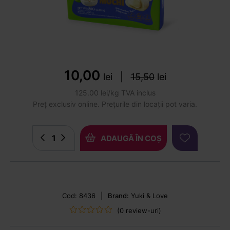
10,00
lei
|
15,50
lei
125.00 lei/kg TVA inclus
Preț exclusiv online. Prețurile din locații pot varia.
ADAUGĂ ÎN COȘ
Cod: 8436
|
Brand:
Yuki & Love
(0 review-uri)