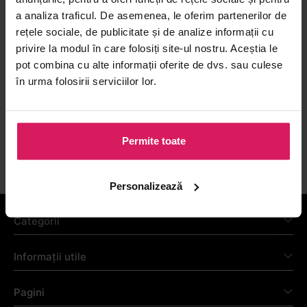
a analiza traficul. De asemenea, le oferim partenerilor de
rețele sociale, de publicitate și de analize informații cu
privire la modul în care folosiți site-ul nostru. Aceștia le
pot combina cu alte informații oferite de dvs. sau culese
în urma folosirii serviciilor lor.
Urmărești statusul comenzilor tale
Poți verifica rapid când
va ajunge produsul la tine.
Permite toate
Personalizează
Categorii
Informații utile
Pagini