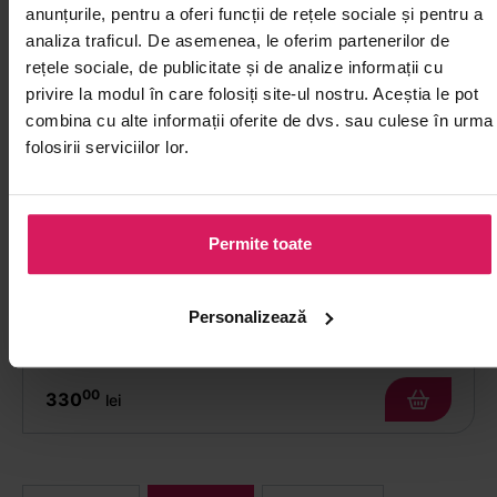
anunțurile, pentru a oferi funcții de rețele sociale și pentru a
analiza traficul. De asemenea, le oferim partenerilor de
rețele sociale, de publicitate și de analize informații cu
privire la modul în care folosiți site-ul nostru. Aceștia le pot
combina cu alte informații oferite de dvs. sau culese în urma
folosirii serviciilor lor.
Permite toate
Orez glutinos alb Dragon 20kg
Textură compactă după gătire, de descoperit în
Personalizează
deserturi asiatice
00
330
lei