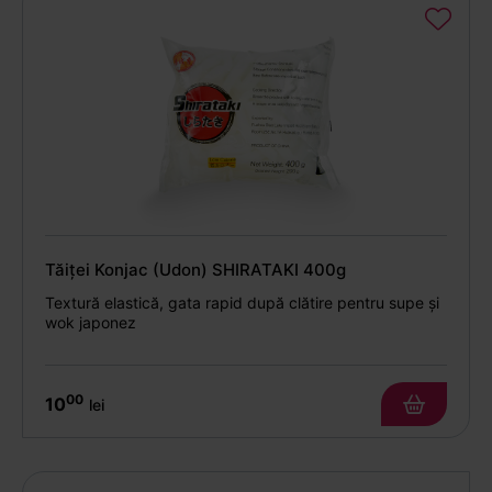
Tăiței Konjac (Udon) SHIRATAKI 400g
Textură elastică, gata rapid după clătire pentru supe și
wok japonez
00
10
lei