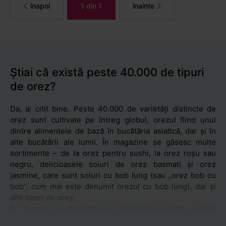
înapoi
1 din 1
înainte
Știai că există peste 40.000 de tipuri
de orez?
Da, ai citit bine. Peste 40.000 de varietăți distincte de
orez sunt cultivate pe întreg globul, orezul fiind unul
dintre alimentele de bază în bucătăria asiatică, dar și în
alte bucătării ale lumii. În magazine se găsesc multe
sortimente – de la orez pentru sushi, la orez roșu sau
negru, delicioasele soiuri de orez basmati și orez
jasmine, care sunt soiuri cu bob lung (sau „orez bob cu
bob”, cum mai este denumit orezul cu bob lung), dar și
alte tipuri de orez.
Îți punem la dispoziție în magazinul nostru online
numeroase tipuri de orez. Poți opta pentru orez glutinos,