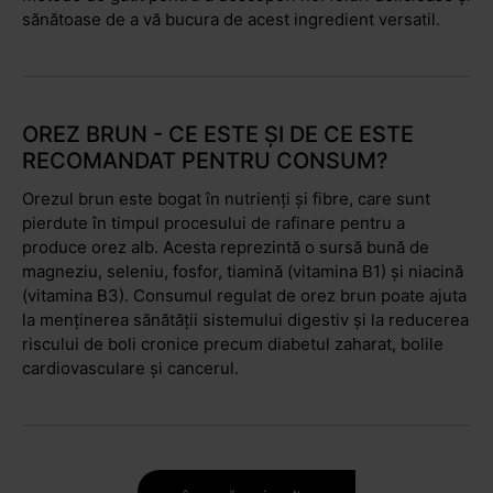
sănătoase de a vă bucura de acest ingredient versatil.
ori Carnaroli) conține mai mult amidon decât cel cu bob
lung, dar mai puțin decât orezul cu bob scurt – acesta
devine cremos în timpul gătirii și se strânge în bulgărași
pe măsură ce se răcește.
OREZ BRUN - CE ESTE ȘI DE CE ESTE
RECOMANDAT PENTRU CONSUM?
Orezul brun este bogat în nutrienți și fibre, care sunt
pierdute în timpul procesului de rafinare pentru a
produce orez alb. Acesta reprezintă o sursă bună de
magneziu, seleniu, fosfor, tiamină (vitamina B1) și niacină
(vitamina B3). Consumul regulat de orez brun poate ajuta
la menținerea sănătății sistemului digestiv și la reducerea
riscului de boli cronice precum diabetul zaharat, bolile
cardiovasculare și cancerul.