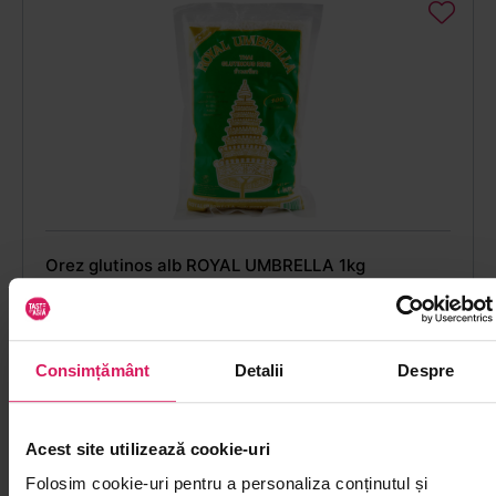
Orez glutinos alb ROYAL UMBRELLA 1kg
Descoperă textura specifică în deserturi cu cocos și
mango
Consimțământ
Detalii
Despre
50
25
lei
Acest site utilizează cookie-uri
Folosim cookie-uri pentru a personaliza conținutul și