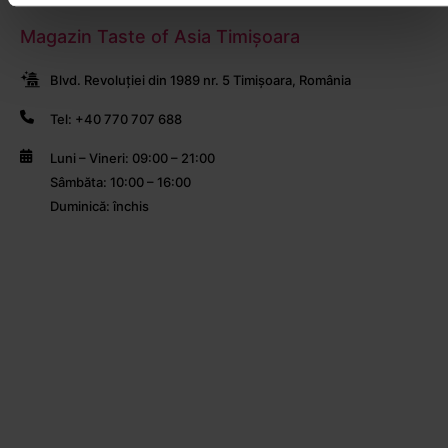
Magazin Taste of Asia Timișoara
Blvd. Revoluției din 1989 nr. 5 Timișoara, România
Tel: +40 770 707 688
Luni – Vineri: 09:00 – 21:00
Sâmbăta: 10:00 – 16:00
Duminică: închis