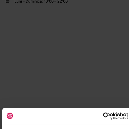
Luni – Duminică: 10:00 – 22:00
Magazin Taste of Asia VIVO! Cluj-Napoca
Str. Avram Iancu 492-500, Florești, Cluj-Napoca, România -