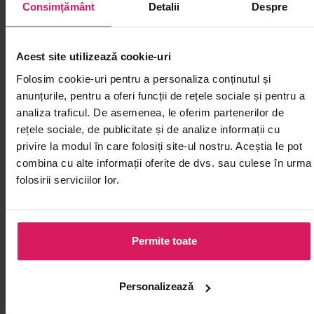
Consimțământ
Detalii
Despre
intrarea 3, culoarul Carrefour, lângă Dr. Max
Tel: +40 771 217 332
Acest site utilizează cookie-uri
Luni – Duminică: 10:00 – 22:00
Folosim cookie-uri pentru a personaliza conținutul și
anunțurile, pentru a oferi funcții de rețele sociale și pentru a
analiza traficul. De asemenea, le oferim partenerilor de
rețele sociale, de publicitate și de analize informații cu
privire la modul în care folosiți site-ul nostru. Aceștia le pot
combina cu alte informații oferite de dvs. sau culese în urma
folosirii serviciilor lor.
Permite toate
Personalizează