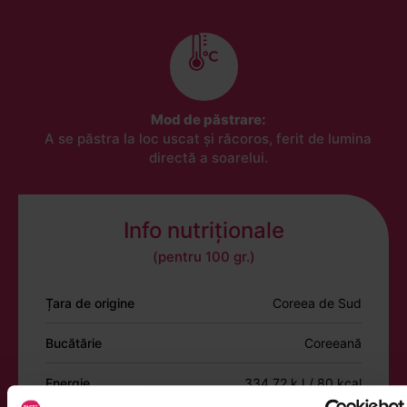
Mod de păstrare:
A se păstra la loc uscat și răcoros, ferit de lumina
directă a soarelui.
Info nutriționale
(pentru 100 gr.)
Țara de origine
Coreea de Sud
Bucătărie
Coreeană
Energie
334.72 kJ / 80 kcal