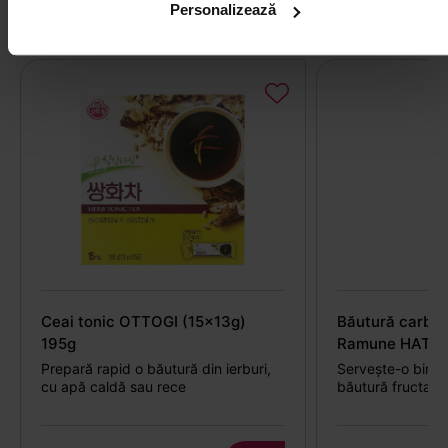
apă de cocos
Personalizează
Ceai tonic OTTOGI (15x13g)
Băutură carbo
195g
Ramune HATA
Prepară rapid o băutură din ierburi,
Servește-o bine 
cu apă caldă sau rece
băutură fructată 