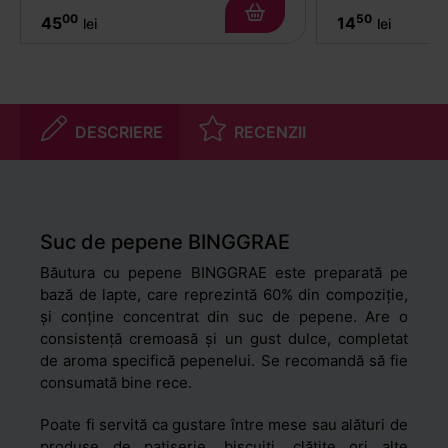
00
50
45
14
lei
lei
DESCRIERE
RECENZII
Suc de pepene BINGGRAE
Băutura cu pepene BINGGRAE este preparată pe
bază de lapte, care reprezintă 60% din compoziție,
și conține concentrat din suc de pepene. Are o
consistență cremoasă și un gust dulce, completat
de aroma specifică pepenelui. Se recomandă să fie
consumată bine rece.
Poate fi servită ca gustare între mese sau alături de
produse de patiserie, biscuiți, clătite ori alte