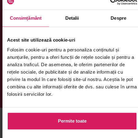
Total grăsimi
3 g
Consimțământ
Detalii
Despre
din care saturate
1.75 g
Total carbohidrați
11 g
Acest site utilizează cookie-uri
din care zaharuri
10.5 g
Folosim cookie-uri pentru a personaliza conținutul și
anunțurile, pentru a oferi funcții de rețele sociale și pentru a
Proteine
2.5 g
analiza traficul. De asemenea, le oferim partenerilor de
rețele sociale, de publicitate și de analize informații cu
Sare
0.04 g
privire la modul în care folosiți site-ul nostru. Aceștia le pot
combina cu alte informații oferite de dvs. sau culese în urma
folosirii serviciilor lor.
Permite toate
Îți mai recomandăm și alte produse din
Băuturi răcoritoare, ceai, cafea,