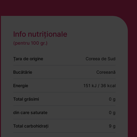
Info nutriționale
(pentru 100 gr.)
Țara de origine
Coreea de Sud
Bucătărie
Coreeană
Energie
151 kJ / 36 kcal
Total grăsimi
0 g
din care saturate
0 g
Total carbohidrați
9 g