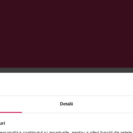
apă de cocos
Detalii
uri
DAT
NOU
rsonaliza conținutul și anunțurile, pentru a oferi funcții de rețele