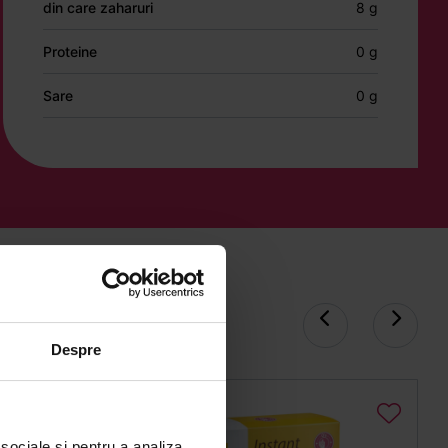
din care zaharuri
8 g
Proteine
0 g
Sare
0 g
Despre
 sociale și pentru a analiza