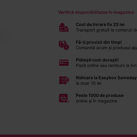
Verifică disponibilitatea în magazine
Cost de livrare fix 25 lei
Transport gratuit la comenzi 
Fă-ți provizii din timp!
Comandă acum și produsul ajunge
Plătești cum dorești!
Plată online sau ramburs la li
Ridicare la Easybox Sameday
la doar 10 lei
Peste 1000 de produse
online și în magazine