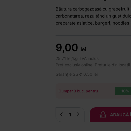
Băutura carbogazoasă cu grapefruit 
carbonatarea, rezultând un gust dulce
preparate asiatice, burgeri, noodles
9,00
lei
25.71 lei/kg TVA inclus
Preț exclusiv online. Prețurile din locații
Garanție SGR: 0.50 lei
-10%
Cumpăr 3 buc. pentru
ADAUGĂ 