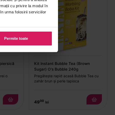
rmații cu privire la modul în
n urma folosirii serviciilor
Permite toate
piersică
Kit Instant Bubble Tea (Brown
Sugar) O's Bubble 240g
rei o
Pregătește rapid acasă Bubble Tea cu
zahăr brun și perle tapioca
00
49
lei