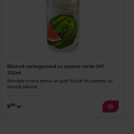
Băutură carbogazoasă cu pepene verde OKF
350ml
Servește-o rece pentru un gust fructat de pepene, cu
textură plăcută
00
9
lei