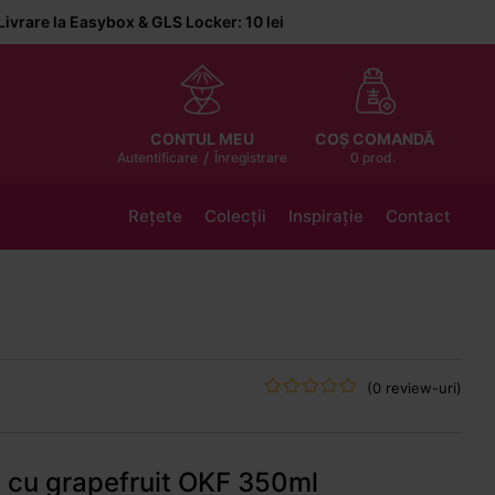
Easybox & GLS Locker: 10 lei
COȘ COMANDĂ
CONTUL MEU
/
0 prod.
Autentificare
Înregistrare
Rețete
Colecții
Inspirație
Contact
(0 review-uri)
 cu grapefruit OKF 350ml