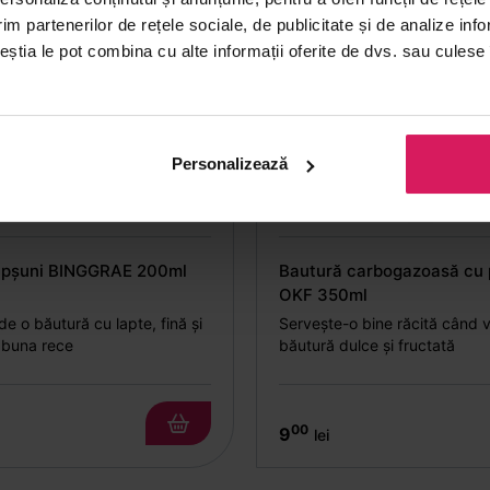
im partenerilor de rețele sociale, de publicitate și de analize info
ceștia le pot combina cu alte informații oferite de dvs. sau culese î
Personalizează
ăpșuni BINGGRAE 200ml
Bautură carbogazoasă cu 
OKF 350ml
e o băutură cu lapte, fină și
Servește-o bine răcită când v
 buna rece
băutură dulce și fructată
00
9
lei