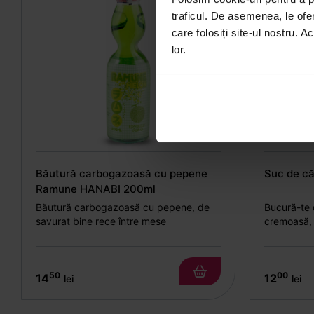
traficul. De asemenea, le ofer
care folosiți site-ul nostru. A
lor.
Băutură carbogazoasă cu pepene
Suc de c
Ramune HANABI 200ml
Băutură carbogazoasă cu pepene, de
Bucură-te d
savurat bine rece între mese
cremoasă,
50
00
14
12
lei
lei