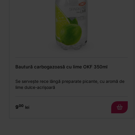
Bautură carbogazoasă cu lime OKF 350ml
Se servește rece lângă preparate picante, cu aromă de
lime dulce-acrișoară
00
9
lei