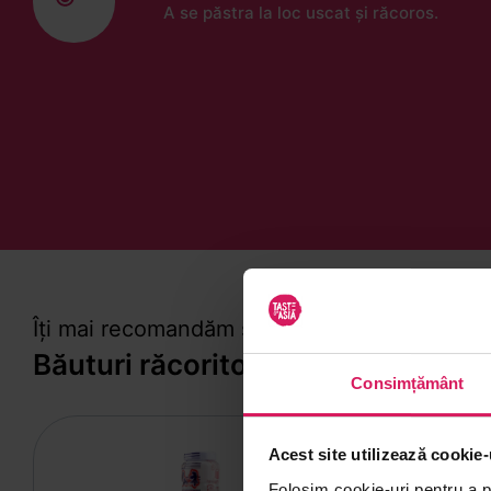
A se păstra la loc uscat și răcoros.
Îți mai recomandăm și alte produse din
Băuturi răcoritoare, ceai, cafea, 
Consimțământ
Acest site utilizează cookie-
RECOMAN
Folosim cookie-uri pentru a pe