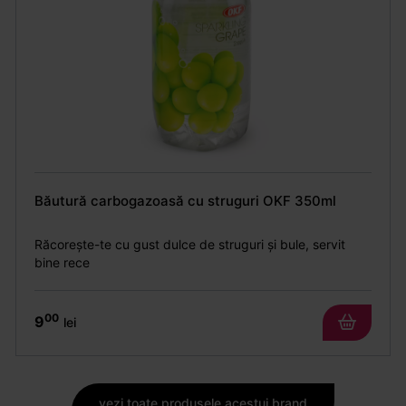
Băutură carbogazoasă cu struguri OKF 350ml
Răcorește-te cu gust dulce de struguri și bule, servit
bine rece
00
9
lei
vezi toate produsele acestui brand