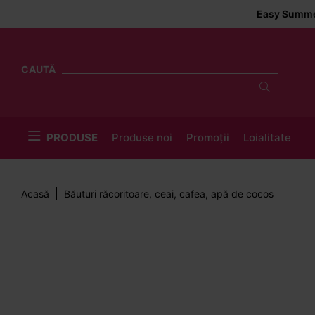
Easy Summer Delivery ☀
CAUTĂ
PRODUSE
Produse noi
Promoții
Loialitate
Acasă
Băuturi răcoritoare, ceai, cafea, apă de cocos