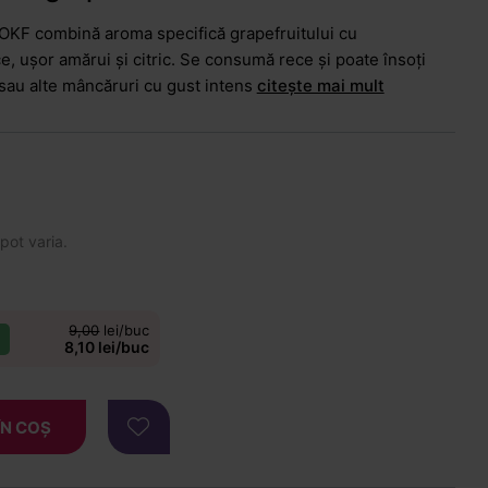
OKF combină aroma specifică grapefruitului cu
, ușor amărui și citric. Se consumă rece și poate însoți
 sau alte mâncăruri cu gust intens
citește mai mult
 pot varia.
9,00
lei/buc
8,10 lei/buc
ÎN COȘ