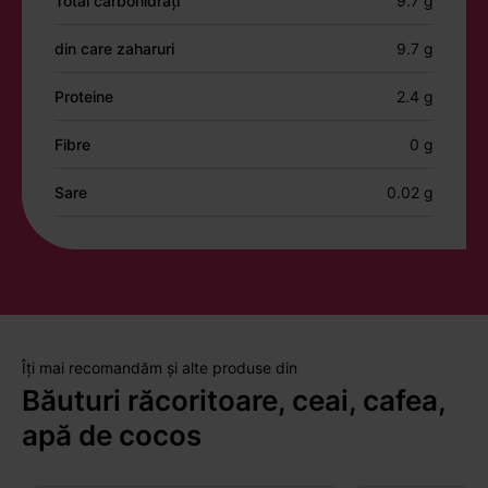
Total carbohidrați
9.7 g
din care zaharuri
9.7 g
Proteine
2.4 g
Fibre
0 g
Sare
0.02 g
Îți mai recomandăm și alte produse din
Băuturi răcoritoare, ceai, cafea,
apă de cocos