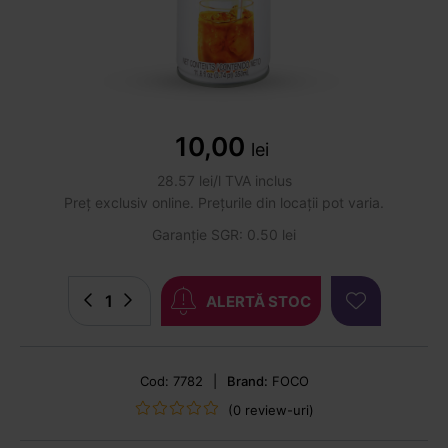
10,00
lei
28.57 lei/l TVA inclus
Preț exclusiv online. Prețurile din locații pot varia.
Garanție SGR: 0.50 lei
ALERTĂ STOC
Cod: 7782
|
Brand:
FOCO
(0 review-uri)