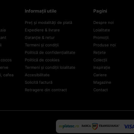
Informații utile
Pagini
Preț și modalități de plată
Despre noi
Asia
Expediere & livrare
Loialitate
tant
Garanție & retur
Promoții
i
Termeni și condiții
Produse noi
Politică de confidențialitate
Rețete
e cocos
Politică de cookies
Colecții
serve
Termeni și condiții loialitate
Inspirație
i, cafea
Accesibilitate
Cariere
Solicită factură
Magazine
Retragere din contract
Contact