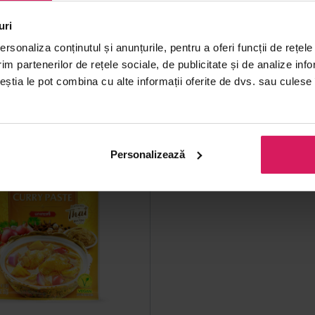
uri
rsonaliza conținutul și anunțurile, pentru a oferi funcții de rețele
00
3
|
lei
50
5
lei
im partenerilor de rețele sociale, de publicitate și de analize info
ceștia le pot combina cu alte informații oferite de dvs. sau culese î
Personalizează