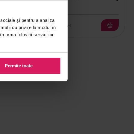
 sociale și pentru a analiza
00
3
|
lei
50
5
lei
rmații cu privire la modul în
n urma folosirii serviciilor
Permite toate