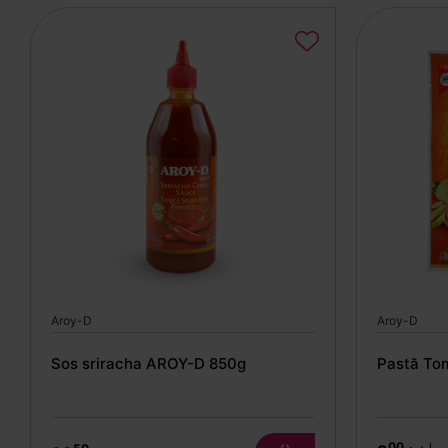
Aroy-D
Aroy-D
Sos sriracha AROY-D 850g
Pastă To
00