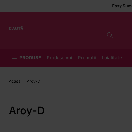
Easy Summer Deliv
CAUTĂ
PRODUSE
Produse noi
Promoții
Loialitate
Acasă
Aroy-D
Aroy-D