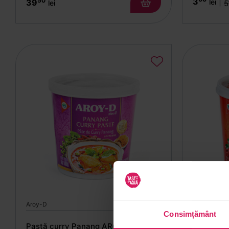
50
3
|
39
lei
lei
5
Aroy-D
Aroy-D
Consimțământ
Pastă curry Panang AROY-D 400g
Pastă cu