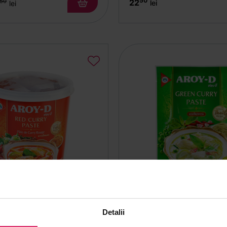
50
22
50
lei
lei
Aroy-D
Detalii
rry roșie AROY-D 400g
Pastă curry verde AROY-