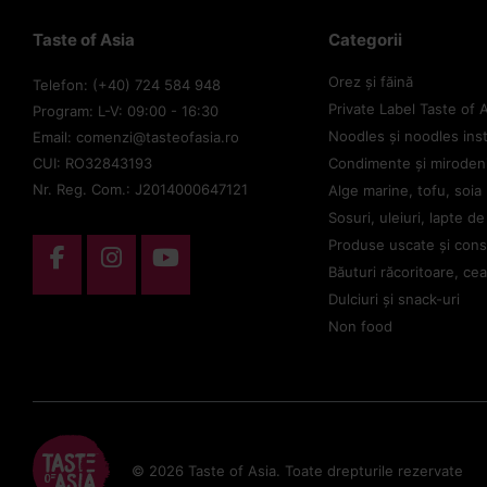
Taste of Asia
Categorii
Orez și făină
Telefon: (+40) 724 584 948
Private Label Taste of 
Program: L-V: 09:00 - 16:30
Noodles și noodles ins
Email: comenzi@tasteofasia.ro
CUI: RO32843193
Condimente și mirodeni
Nr. Reg. Com.: J2014000647121
Alge marine, tofu, soia
Sosuri, uleiuri, lapte d
Produse uscate și con
Băuturi răcoritoare, cea
Dulciuri și snack-uri
Non food
© 2026 Taste of Asia. Toate drepturile rezervate