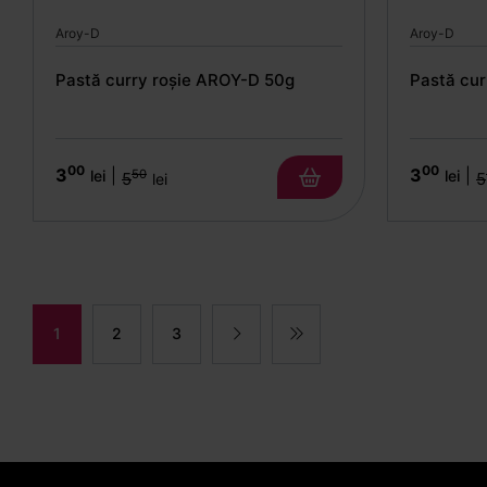
Aroy-D
Aroy-D
Pastă curry roșie AROY-D 50g
Pastă cu
00
00
3
3
|
|
lei
lei
50
5
5
lei
1
2
3