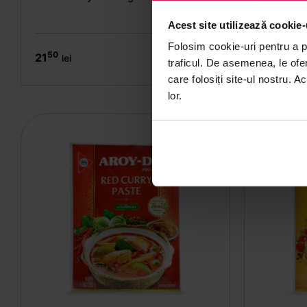
Acest site utilizează cookie-
Folosim cookie-uri pentru a pe
50
50
21
22
lei
lei
traficul. De asemenea, le ofer
care folosiți site-ul nostru. A
lor.