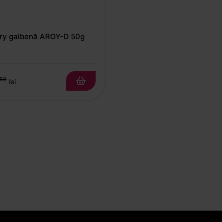
rry galbenă AROY-D 50g
50
lei