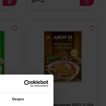
50
21
lei
Aroy-D
Despre
D 50g
Pastă curry Massaman AROY-D 50g