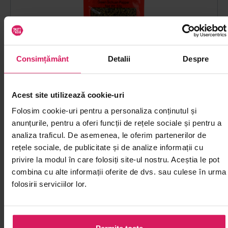
Consimțământ
Detalii
Despre
Piper Sichuan verde KLKW 50g
Acest site utilizează cookie-uri
Adaugă aromă proaspăt citrică preparatelor wok în stil
Sichuan
Folosim cookie-uri pentru a personaliza conținutul și
anunțurile, pentru a oferi funcții de rețele sociale și pentru a
analiza traficul. De asemenea, le oferim partenerilor de
00
22
lei
rețele sociale, de publicitate și de analize informații cu
privire la modul în care folosiți site-ul nostru. Aceștia le pot
combina cu alte informații oferite de dvs. sau culese în urma
folosirii serviciilor lor.