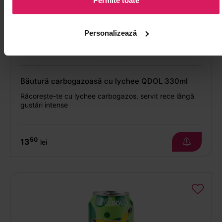
Permite toate
Personalizează
Băutură carbogazoasă cu lychee QDOL 330ml
Răcorește-te cu lychee carbogazos, servit rece lângă
gustări intense
50
13
lei