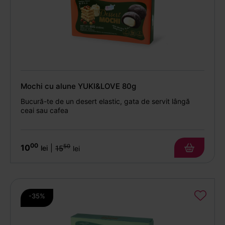
Mochi cu alune YUKI&LOVE 80g
Bucură-te de un desert elastic, gata de servit lângă
ceai sau cafea
00
10
50
|
lei
15
lei
-35%