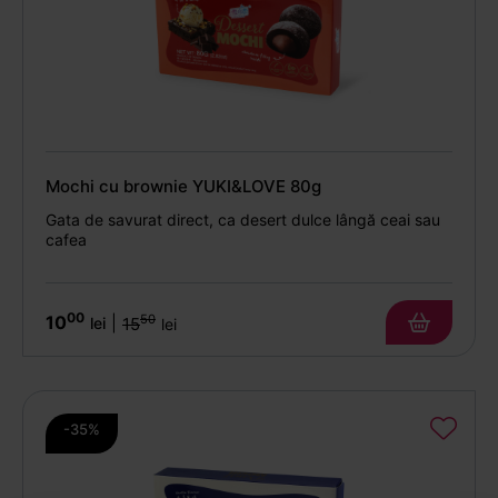
Mochi cu brownie YUKI&LOVE 80g
Gata de savurat direct, ca desert dulce lângă ceai sau
cafea
00
10
50
|
lei
15
lei
-35%