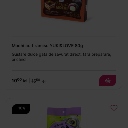
Mochi cu tiramisu YUKI&LOVE 80g
Gustare dulce gata de savurat direct, fără preparare,
oricând
00
10
50
|
lei
15
lei
-10%