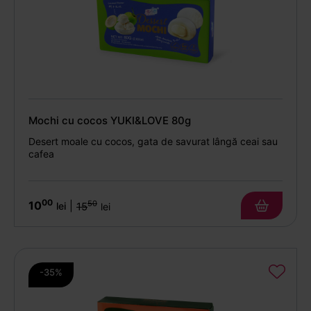
Mochi cu cocos YUKI&LOVE 80g
Desert moale cu cocos, gata de savurat lângă ceai sau
cafea
00
10
50
|
lei
15
lei
-35%