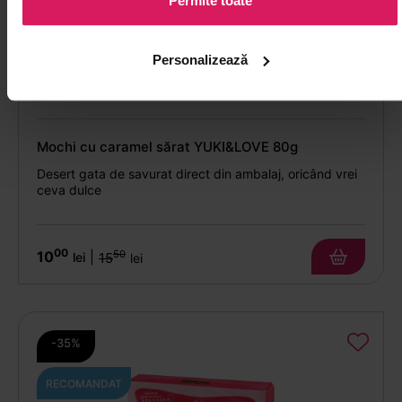
Permite toate
Personalizează
Mochi cu caramel sărat YUKI&LOVE 80g
Desert gata de savurat direct din ambalaj, oricând vrei
ceva dulce
00
10
50
|
lei
15
lei
-35%
RECOMANDAT