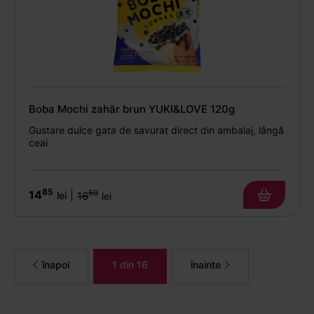
Boba Mochi zahăr brun YUKI&LOVE 120g
Gustare dulce gata de savurat direct din ambalaj, lângă
ceai
85
14
50
|
lei
16
lei
înapoi
1 din 16
înainte