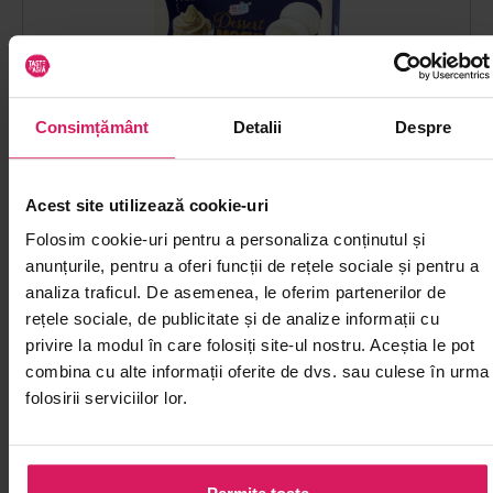
Consimțământ
Detalii
Despre
Mochi cu vanilie YUKI&LOVE 80g
Acest site utilizează cookie-uri
Desert cu textură elastică, gata de savurat lângă ceai
sau cafea
Folosim cookie-uri pentru a personaliza conținutul și
anunțurile, pentru a oferi funcții de rețele sociale și pentru a
analiza traficul. De asemenea, le oferim partenerilor de
00
10
50
|
lei
15
lei
rețele sociale, de publicitate și de analize informații cu
privire la modul în care folosiți site-ul nostru. Aceștia le pot
combina cu alte informații oferite de dvs. sau culese în urma
folosirii serviciilor lor.
-35%