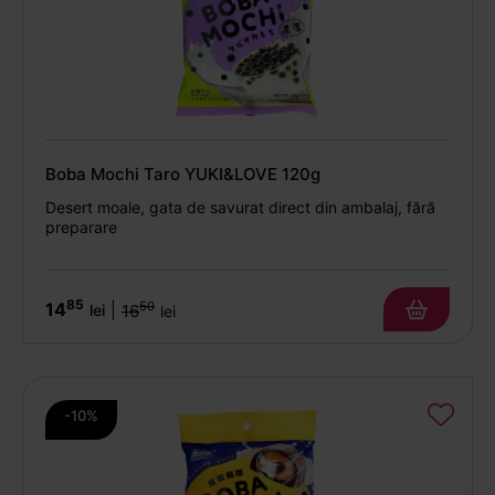
Boba Mochi Taro YUKI&LOVE 120g
Desert moale, gata de savurat direct din ambalaj, fără
preparare
85
14
50
|
lei
16
lei
-10%