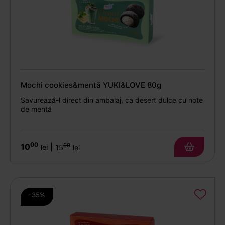
Mochi cookies&mentă YUKI&LOVE 80g
Savurează-l direct din ambalaj, ca desert dulce cu note
de mentă
00
10
50
|
lei
15
lei
-35%