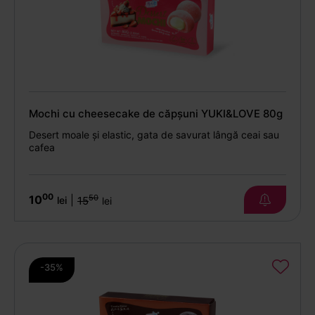
Mochi cu cheesecake de căpșuni YUKI&LOVE 80g
Desert moale și elastic, gata de savurat lângă ceai sau
cafea
00
10
50
|
lei
15
lei
-35%