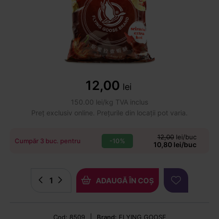
12,00
lei
150.00 lei/kg TVA inclus
Preț exclusiv online. Prețurile din locații pot varia.
12,00
lei/buc
-10%
Cumpăr 3 buc. pentru
10,80 lei/buc
ADAUGĂ ÎN COȘ
Cod: 8509
|
Brand:
FLYING GOOSE