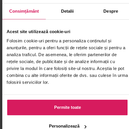
Îți mai recomandăm și alte produse din
Snack-uri și chipsuri
Consimțământ
Detalii
Despre
Acest site utilizează cookie-uri
Folosim cookie-uri pentru a personaliza conținutul și
anunțurile, pentru a oferi funcții de rețele sociale și pentru a
analiza traficul. De asemenea, le oferim partenerilor de
rețele sociale, de publicitate și de analize informații cu
privire la modul în care folosiți site-ul nostru. Aceștia le pot
combina cu alte informații oferite de dvs. sau culese în urma
folosirii serviciilor lor.
Alge prăjite cu aromă de Tom
Chips creveți 
Permite toate
Yum TaoKaeNoi 32g
O gustare crocantă, gata de consum
Prăjește-le în ule
între mesele tale zilnice
aerate și crocant
Personalizează