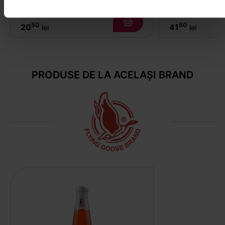
50
50
20
41
lei
lei
PRODUSE DE LA ACELAȘI BRAND