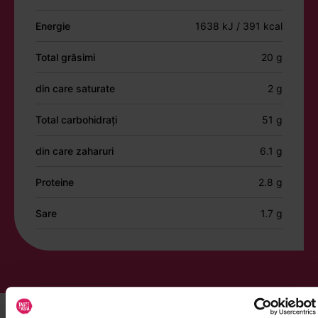
Energie
1638 kJ / 391 kcal
Total grăsimi
20 g
din care saturate
2 g
Total carbohidrați
51 g
din care zaharuri
6.1 g
Proteine
2.8 g
Sare
1.7 g