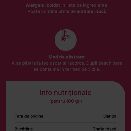
Alergeni:
boldat în lista de ingrediente.
Poate conține urme de
arahide, nuci.
Mod de păstrare:
A se păstra la loc uscat și răcoros. După deschidere
se consumă în termen de 5 zile.
Info nutriționale
(pentru 100 gr.)
Țara de origine
Olanda
Bucătărie
Thailandeză