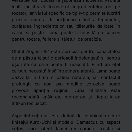
versatile din bucătăria japoneză modernă. Profilul
înalt facilitează transferul ingredientelor de pe
tocător, iar vârful specific de tip K-tip permite lucrări
precise, cum ar fi porționarea fină a legumelor,
curățarea ingredientelor sau tăieturile delicate în
carne și pește. Lama poate fi folosită cu succes
pentru tocare, feliere și tăieturi de precizie.
Oțelul Aogami #2 este apreciat pentru capacitatea
de a păstra tăișul o perioadă îndelungată și pentru
ușurința cu care poate fi reascuțit. Fiind un oțel
carbon, necesită însă întreținere atentă. Lama poate
dezvolta în timp o patină naturală, iar contactul
prelungit cu apa sau mediile corozive poate
provoca apariția ruginii. După utilizare este
recomandată spălarea, ștergerea și depozitarea
într-un loc uscat.
Aspectul cuțitului este definit de combinația dintre
finisajul Kuro-Uchi și modelul Damascus cu aspect
cețos, care oferă lamei un caracter rustic și