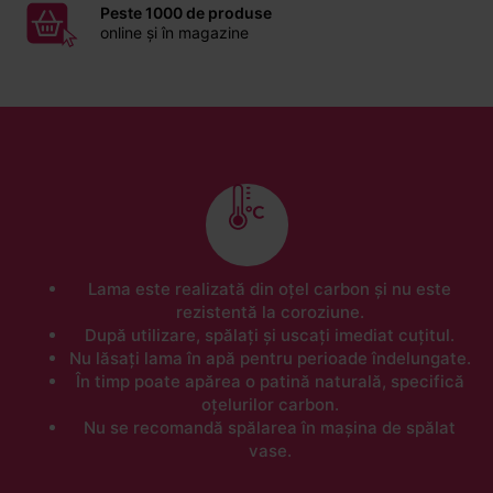
Peste 1000 de produse
online și în magazine
Lama este realizată din oțel carbon și nu este
rezistentă la coroziune.
După utilizare, spălați și uscați imediat cuțitul.
Nu lăsați lama în apă pentru perioade îndelungate.
În timp poate apărea o patină naturală, specifică
oțelurilor carbon.
Nu se recomandă spălarea în mașina de spălat
vase.