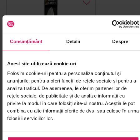
Consimțământ
Detalii
Despre
Acest site utilizează cookie-uri
Cuțit japonez Santoku SEKIRYU
Bol ceramică (
Folosim cookie-uri pentru a personaliza conținutul și
16.5cm
alb/albastru) 
anunțurile, pentru a oferi funcții de rețele sociale și pentru a
Taie precis pește, carne și legume în
Servește porții i
analiza traficul. De asemenea, le oferim partenerilor de
pregătirile zilnice
supe sau sosuri î
rețele sociale, de publicitate și de analize informații cu
privire la modul în care folosiți site-ul nostru. Aceștia le pot
combina cu alte informații oferite de dvs. sau culese în urma
folosirii serviciilor lor.
00
00
120
19
lei
lei