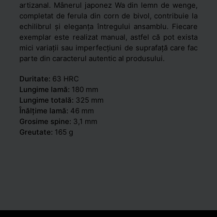
artizanal. Mânerul japonez Wa din lemn de wenge,
completat de ferula din corn de bivol, contribuie la
echilibrul și eleganța întregului ansamblu. Fiecare
exemplar este realizat manual, astfel că pot exista
mici variații sau imperfecțiuni de suprafață care fac
parte din caracterul autentic al produsului.
Duritate:
63 HRC
Lungime lamă:
180 mm
Lungime totală:
325 mm
Înălțime lamă:
46 mm
Grosime spine:
3,1 mm
Greutate:
165 g