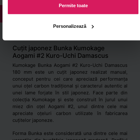
Permite toate
DESCRIERE
RECENZII
Personalizează
Cuțit japonez Bunka Kumokage
Aogami #2 Kuro-Uchi Damascus
Kumokage Bunka Aogami #2 Kuro-Uchi Damascus
180 mm este un cuțit japonez realizat manual,
conceput pentru cei care apreciază performanța
unui oțel carbon tradițional și caracterul autentic al
unei lame forjate în stil japonez. Face parte din
colecția Kumokage și este construit în jurul unui
miez din oțel Aogami #2, unul dintre cele mai
apreciate oțeluri carbon utilizate în fabricarea
cuțitelor japoneze.
Forma Bunka este considerată una dintre cele mai