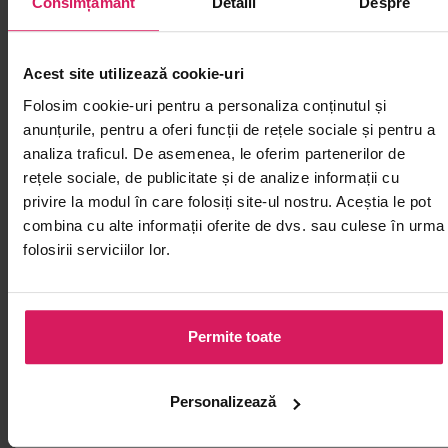
Consimțământ
Detalii
Despre
Acest site utilizează cookie-uri
Folosim cookie-uri pentru a personaliza conținutul și
anunțurile, pentru a oferi funcții de rețele sociale și pentru a
analiza traficul. De asemenea, le oferim partenerilor de
rețele sociale, de publicitate și de analize informații cu
privire la modul în care folosiți site-ul nostru. Aceștia le pot
combina cu alte informații oferite de dvs. sau culese în urma
folosirii serviciilor lor.
Rice cake (felii) A+HOSAN 500g
Pregătește tteokguk sau supe
coreene cu felii de orez moi
Permite toate
Personalizează
00
22
lei