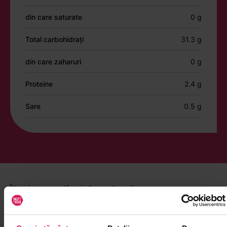
din care saturate
0 g
Total carbohidrați
31.3 g
din care zaharuri
0 g
Proteine
2.4 g
Sare
0.5 g
Îți mai recomandăm și alte produse din
Rice cake