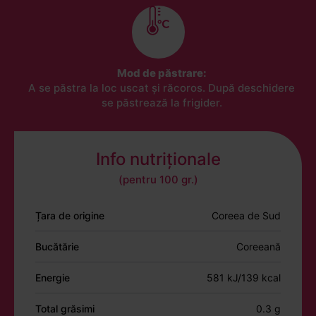
Mod de păstrare:
A se păstra la loc uscat și răcoros. După deschidere
se păstrează la frigider.
Info nutriționale
(pentru 100 gr.)
Țara de origine
Coreea de Sud
Bucătărie
Coreeană
Energie
581 kJ/139 kcal
Total grăsimi
0.3 g