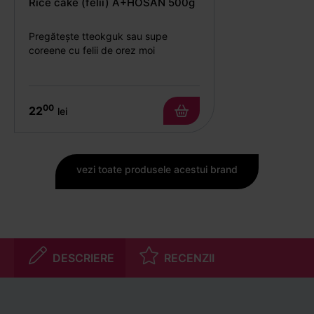
Rice cake (felii) A+HOSAN 500g
Pregătește tteokguk sau supe
coreene cu felii de orez moi
00
22
lei
vezi toate produsele acestui brand
DESCRIERE
RECENZII