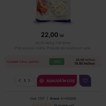
22,00
lei
44.00 lei/kg TVA inclus
Preț exclusiv online. Prețurile din locații pot varia.
22,00
lei/buc
-10%
Cumpăr 3 buc. pentru
19,80 lei/buc
ADAUGĂ ÎN COȘ
Cod: 1707
|
Brand:
A+HOSAN
(0 review-uri)