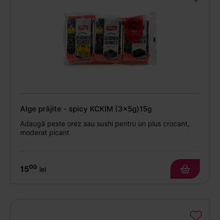
Alge prăjite - spicy KCKIM (3x5g)15g
Adaugă peste orez sau sushi pentru un plus crocant,
moderat picant
00
15
lei