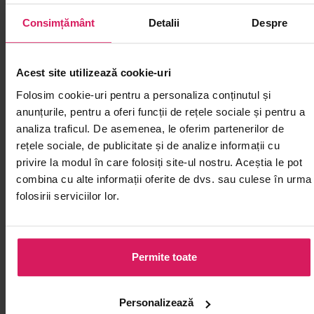
Consimțământ
Detalii
Despre
Acest site utilizează cookie-uri
Folosim cookie-uri pentru a personaliza conținutul și
anunțurile, pentru a oferi funcții de rețele sociale și pentru a
analiza traficul. De asemenea, le oferim partenerilor de
rețele sociale, de publicitate și de analize informații cu
Snack shiitake & trufe BAI SHAN ZU 50g
privire la modul în care folosiți site-ul nostru. Aceștia le pot
O gustare gata de consum, ușor de luat la birou sau în
combina cu alte informații oferite de dvs. sau culese în urma
călătorii
folosirii serviciilor lor.
00
18
lei
Permite toate
Personalizează