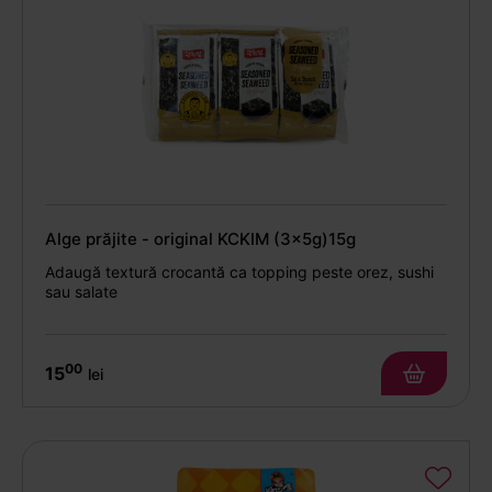
Alge prăjite - original KCKIM (3x5g)15g
Adaugă textură crocantă ca topping peste orez, sushi
sau salate
00
15
lei