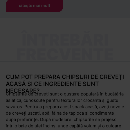
citește mai mult
autentice pe care le poți comanda rapid și simplu, cu
livrare în 24–48 de ore.
Comandă snack-uri și chipsuri asiatice
ÎNTREBĂRI
din confortul casei tale
FRECVENTE
Nu mai este nevoie să cauți magazine specializate în oraș
– acum poți comanda online gustările asiatice preferate și
le primești direct acasă. Fie că ești fan chipsuri cu
wasabi, crackers de orez, chipsuri din creveți sau boabe
de soia prăjite, ai ocazia să încerci cele mai inedite
CUM POT PREPARA CHIPSURI DE CREVEȚI
gustări asiatice. Sunt perfecte pentru pauzele de lucru,
ACASĂ ȘI CE INGREDIENTE SUNT
petreceri cu prietenii sau momentele de relaxare.
NECESARE?
Chipsurile de creveți sunt o gustare populară în bucătăria
Descoperă-le pe toate, adaugă în coș variantele preferate
asiatică, cunoscute pentru textura lor crocantă și gustul
și pregătește-te pentru o experiență culinară cu totul
savuros. Pentru a prepara acest snack acasă, aveți nevoie
diferită de ceea ce ai gustat până acum.
de creveți uscați, apă, făină de tapioca și condimente
după preferințe. După modelare, chipsurile se prăjesc
într-o baie de ulei încins, unde capătă volum și o culoare