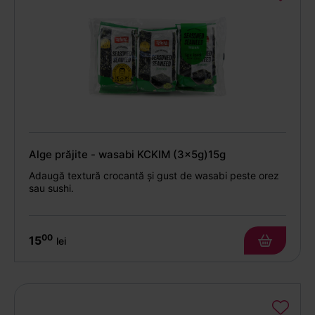
Alge prăjite - wasabi KCKIM (3x5g)15g
Adaugă textură crocantă și gust de wasabi peste orez
sau sushi.
00
15
lei