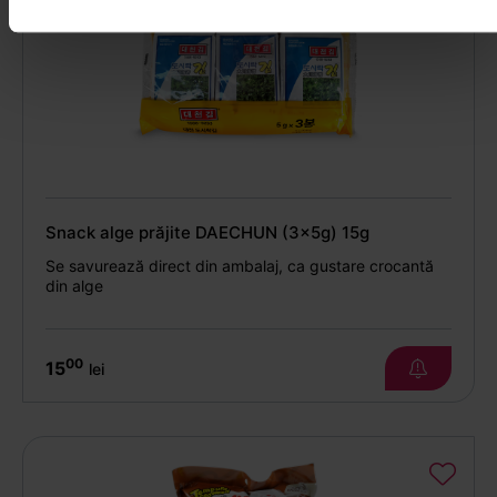
Snack alge prăjite DAECHUN (3x5g) 15g
Se savurează direct din ambalaj, ca gustare crocantă
din alge
00
15
lei