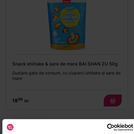
Snack shiitake & sare de mare BAI SHAN ZU 50g
Gustare gata de consum, cu ciuperci shiitake și sare de
mare
00
18
lei