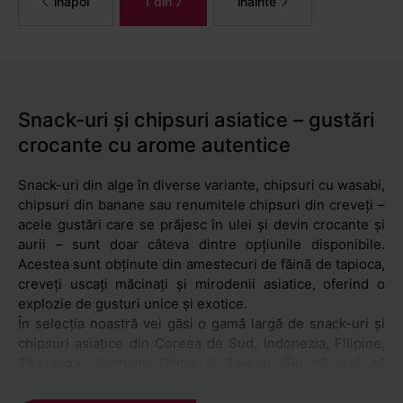
înapoi
1 din 7
înainte
Snack-uri și chipsuri asiatice – gustări
crocante cu arome autentice
Snack-uri din alge în diverse variante, chipsuri cu wasabi,
chipsuri din banane sau renumitele chipsuri din creveți –
acele gustări care se prăjesc în ulei și devin crocante și
aurii – sunt doar câteva dintre opțiunile disponibile.
Acestea sunt obținute din amestecuri de făină de tapioca,
creveți uscați măcinați și mirodenii asiatice, oferind o
explozie de gusturi unice și exotice.
În selecția noastră vei găsi o gamă largă de snack-uri și
chipsuri asiatice din Coreea de Sud, Indonezia, Filipine,
Thailanda, Vietnam, China și Taiwan. Fie că vrei să
retrăiești gusturile dintr-o vacanță asiatică sau pur și
simplu să explorezi arome noi, ai la dispoziție produse