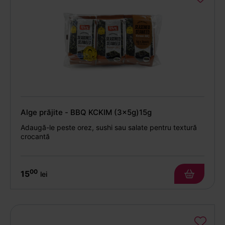
Alge prăjite - BBQ KCKIM (3x5g)15g
Adaugă-le peste orez, sushi sau salate pentru textură
crocantă
00
15
lei