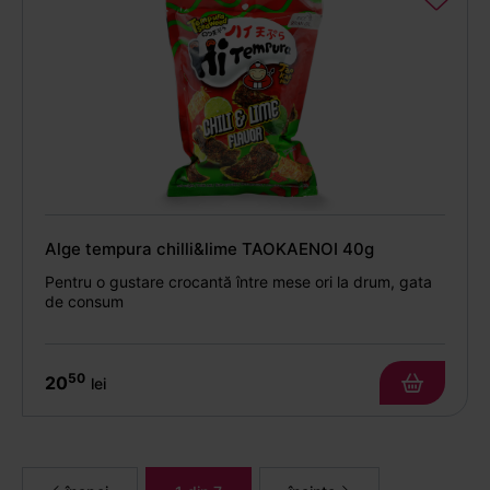
Alge tempura chilli&lime TAOKAENOI 40g
Pentru o gustare crocantă între mese ori la drum, gata
de consum
50
20
lei