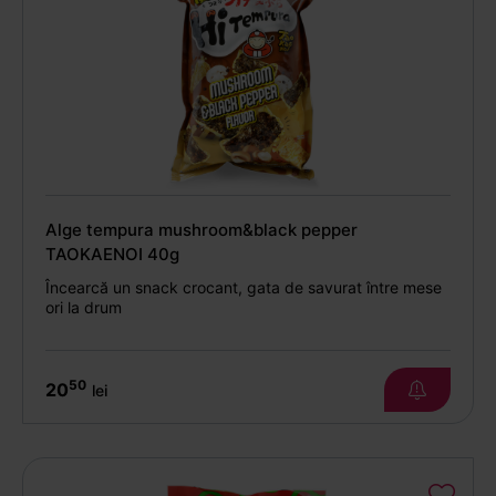
Alge tempura mushroom&black pepper
TAOKAENOI 40g
Încearcă un snack crocant, gata de savurat între mese
ori la drum
50
20
lei