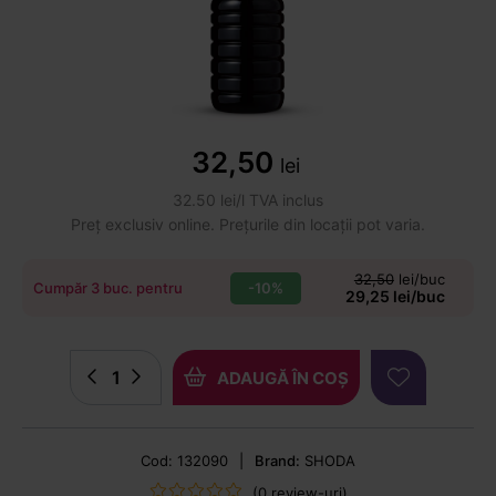
32,50
lei
32.50 lei/l TVA inclus
Preț exclusiv online. Prețurile din locații pot varia.
32,50
lei/buc
-10%
Cumpăr 3 buc. pentru
29,25 lei/buc
ADAUGĂ ÎN COȘ
Cod: 132090
|
Brand:
SHODA
(0 review-uri)