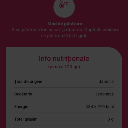
Mod de păstrare:
A se păstra la loc uscat și răcoros. După deschidere
se păstrează la frigider.
Info nutriționale
(pentru 100 gr.)
Țara de origine
Japonia
Bucătărie
Japoneză
Energie
334 kJ/79 kcal
Total grăsimi
0 g