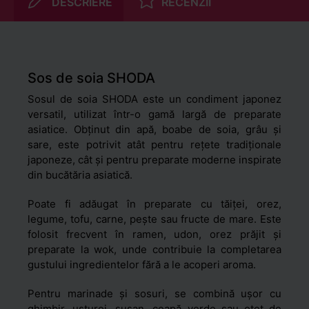
DESCRIERE
RECENZII
Sos de soia SHODA
Sosul de soia SHODA este un condiment japonez
versatil, utilizat într-o gamă largă de preparate
asiatice. Obținut din apă, boabe de soia, grâu și
sare, este potrivit atât pentru rețete tradiționale
japoneze, cât și pentru preparate moderne inspirate
din bucătăria asiatică.
Poate fi adăugat în preparate cu tăiței, orez,
legume, tofu, carne, pește sau fructe de mare. Este
folosit frecvent în ramen, udon, orez prăjit și
preparate la wok, unde contribuie la completarea
gustului ingredientelor fără a le acoperi aroma.
Pentru marinade și sosuri, se combină ușor cu
ghimbir, usturoi, susan, ceapă verde sau oțet de