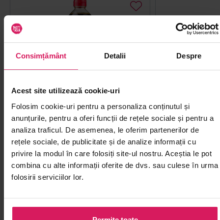
Consimțământ
Detalii
Despre
Acest site utilizează cookie-uri
Folosim cookie-uri pentru a personaliza conținutul și
Sos de soia YAMASA 1L
Sos de soia S
anunțurile, pentru a oferi funcții de rețele sociale și pentru a
analiza traficul. De asemenea, le oferim partenerilor de
Dă gust preparatelor la wok, ramen
Adaugă profunzim
rețele sociale, de publicitate și de analize informații cu
sau orez prăjit acasă
ramen, orez prăji
privire la modul în care folosiți site-ul nostru. Aceștia le pot
combina cu alte informații oferite de dvs. sau culese în urma
folosirii serviciilor lor.
50
50
48
19
lei
lei
Permite toate