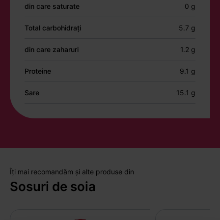
din care saturate
0 g
Total carbohidrați
5.7 g
din care zaharuri
1.2 g
Proteine
9.1 g
Sare
15.1 g
Îți mai recomandăm și alte produse din
Sosuri de soia