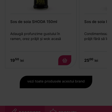
Sos de soia SHODA 150ml
Sos de soia li
Adaugă profunzime gustului în
Condimentează w
ramen, orez prăjit și wok acasă
prăjit fără să înc
50
00
19
25
lei
lei
vezi toate produsele acestui brand