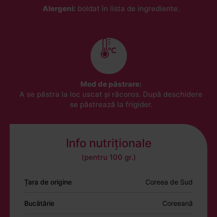
Alergeni:
boldat în lista de ingrediente.
Mod de păstrare:
A se păstra la loc uscat și răcoros. După deschidere
se păstrează la frigider.
Info nutriționale
(pentru 100 gr.)
Țara de origine
Coreea de Sud
Bucătărie
Coreeană