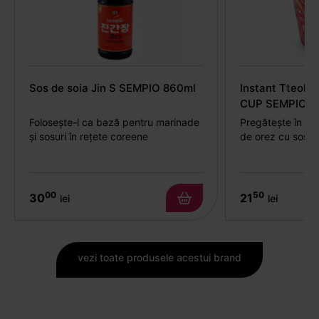
Sos de soia Jin S SEMPIO 860ml
Instant Tteokb
CUP SEMPIO 1
Folosește-l ca bază pentru marinade
Pregătește în câ
și sosuri în rețete coreene
de orez cu sos p
00
50
30
21
lei
lei
vezi toate produsele acestui brand