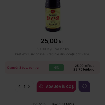
25,00
lei
50.00 lei/l TVA inclus
Preț exclusiv online. Prețurile din locații pot varia.
25,00
lei/buc
-5%
Cumpăr 3 buc. pentru
23,75 lei/buc
ADAUGĂ ÎN COȘ
Cod: 5135
|
Brand:
SEMPIO