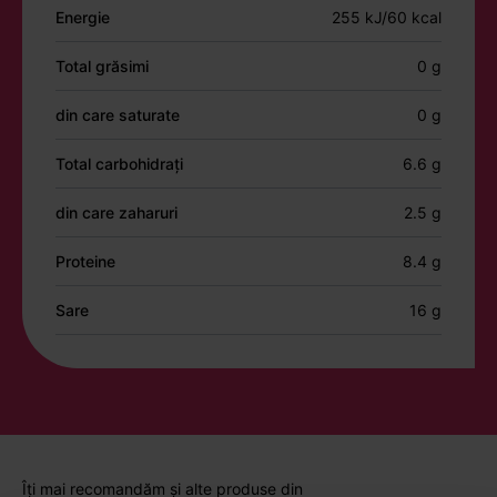
Energie
255 kJ/60 kcal
Total grăsimi
0 g
din care saturate
0 g
Total carbohidrați
6.6 g
din care zaharuri
2.5 g
Proteine
8.4 g
Sare
16 g
Îți mai recomandăm și alte produse din