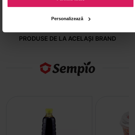
50
00
28
25
lei
lei
Personalizează
PRODUSE DE LA ACELAȘI BRAND