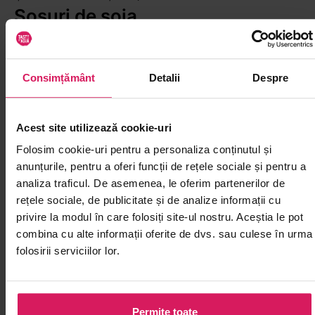
Sosuri de soia
Consimțământ
Detalii
Despre
Acest site utilizează cookie-uri
Folosim cookie-uri pentru a personaliza conținutul și
anunțurile, pentru a oferi funcții de rețele sociale și pentru a
analiza traficul. De asemenea, le oferim partenerilor de
rețele sociale, de publicitate și de analize informații cu
privire la modul în care folosiți site-ul nostru. Aceștia le pot
Sos de soia Premium 501s
Sos de soia lig
combina cu alte informații oferite de dvs. sau culese în urma
SEMPIO 500ml
HANABI 150ml
folosirii serviciilor lor.
Adaugă gust preparatelor la wok,
Sos de soia fără 
tăițeilor și orezului prăjit
redus de sare, po
de zi cu zi
Permite toate