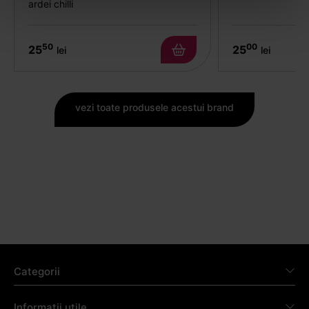
ardei chilli
50
00
25
25
lei
lei
vezi toate produsele acestui brand
Categorii
Informații utile