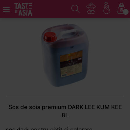
Acasă
Sosuri, uleiuri, lapte de cocos
Sosuri de soia
Sos de soia premium DARK LEE KUM KEE
8L
sos dark pentru gătit și colorare