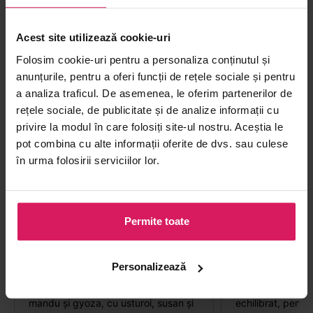
PRODUSE DE LA ACELAȘI BRAND
Acest site utilizează cookie-uri
LKK
Folosim cookie-uri pentru a personaliza conținutul și
anunțurile, pentru a oferi funcții de rețele sociale și pentru
a analiza traficul. De asemenea, le oferim partenerilor de
rețele sociale, de publicitate și de analize informații cu
privire la modul în care folosiți site-ul nostru. Aceștia le
pot combina cu alte informații oferite de dvs. sau culese
în urma folosirii serviciilor lor.
Permite toate
Sos de soia pentru Mandu/Gyoza
Sos de soia lig
Personalizează
LEE KUM KEE 207ml
KUM KEE 250m
Sos de soia chinezesc special pentru
Sos de soia fără 
mandu și gyoza, cu usturoi, susan și
echilibrat, pentru