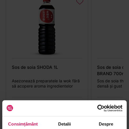
Sos de soia SHODA 1L
Sos de soia d
BRAND 700ml
Asezonează preparatele la wok fără
Sos de soia thai
să acopere aroma ingredientelor
densă și gust du
wok și marinade
50
00
32
37
lei
lei
Consimțământ
Detalii
Despre