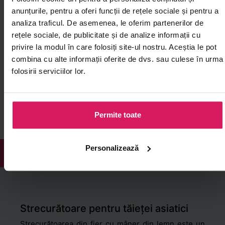
anunțurile, pentru a oferi funcții de rețele sociale și pentru a
Bol ceramică (model
Set 2 boluri U
analiza traficul. De asemenea, le oferim partenerilor de
alb/albastru) 11.5cm GT
AURORA
rețele sociale, de publicitate și de analize informații cu
Servește porții individuale de orez,
Servește porții 
privire la modul în care folosiți site-ul nostru. Aceștia le pot
supe sau sosuri în stil japonez
supe asiatice în 
combina cu alte informații oferite de dvs. sau culese în urma
folosirii serviciilor lor.
00
00
19
210
lei
lei
Permite toate
Personalizează
DESCRIERE
RECENZII
Strecurătoare pentru tăieței asiatici
Strecurătoarea din fier cu mâner din lemn este un