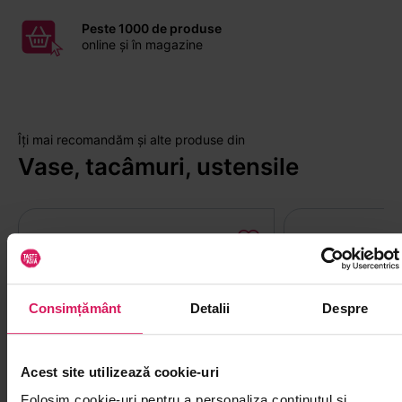
Peste 1000 de produse
online și în magazine
Îți mai recomandăm și alte produse din
Vase, tacâmuri, ustensile
Consimțământ
Detalii
Despre
Acest site utilizează cookie-uri
Folosim cookie-uri pentru a personaliza conținutul și