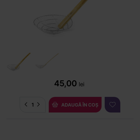
45,00
lei
ADAUGĂ ÎN COȘ