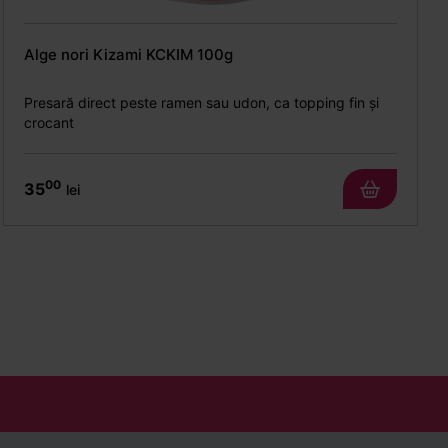
Alge nori Kizami KCKIM 100g
Presară direct peste ramen sau udon, ca topping fin și
crocant
00
35
lei