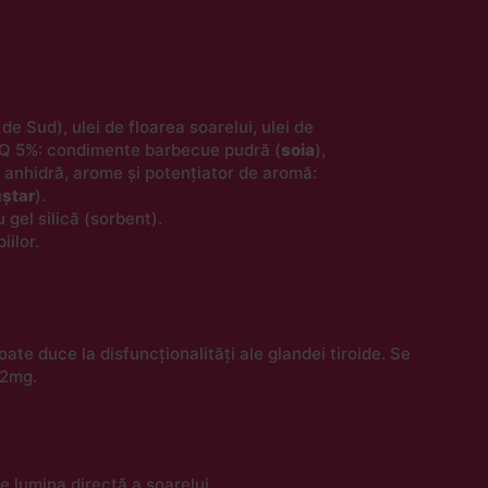
e Sud), ulei de floarea soarelui, ulei de
BQ 5%: condimente barbecue pudră (
soia
),
ă anhidră, arome și potențiator de aromă:
ștar
).
 gel silică (sorbent).
iilor.
te duce la disfuncționalități ale glandei tiroide. Se
.2mg.
de lumina directă a soarelui.