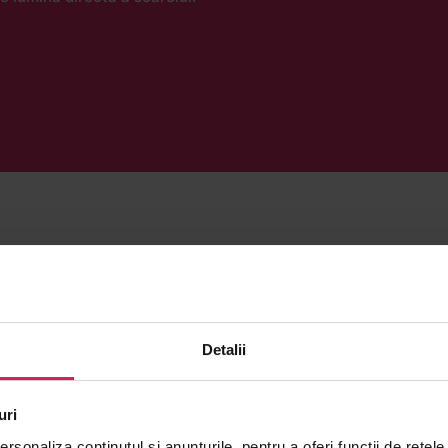
Detalii
uri
rsonaliza conținutul și anunțurile, pentru a oferi funcții de rețele