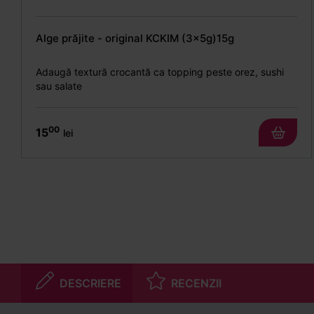
Alge prăjite - original KCKIM (3x5g)15g
Adaugă textură crocantă ca topping peste orez, sushi
sau salate
00
15
lei
DESCRIERE
RECENZII