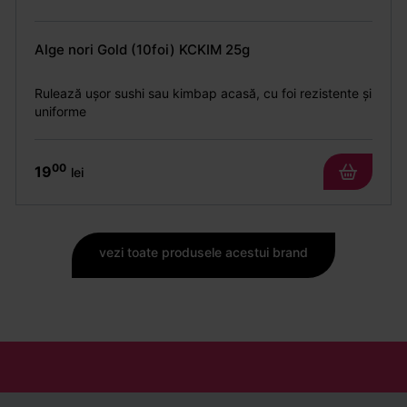
Alge nori Gold (10foi) KCKIM 25g
Rulează ușor sushi sau kimbap acasă, cu foi rezistente și
uniforme
00
19
lei
vezi toate produsele acestui brand