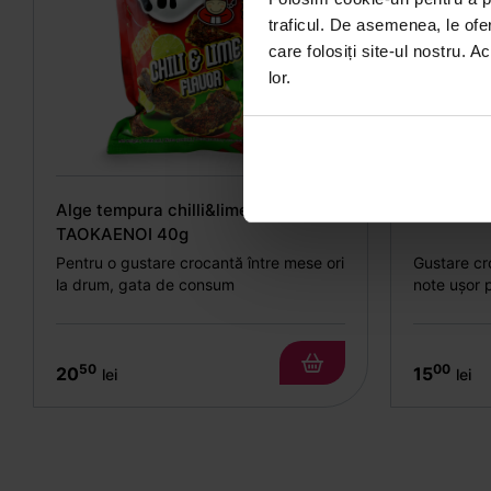
traficul. De asemenea, le ofer
care folosiți site-ul nostru. A
lor.
Alge tempura chilli&lime
Arahide 
TAOKAENOI 40g
Pentru o gustare crocantă între mese ori
Gustare cr
la drum, gata de consum
note ușor 
50
00
20
15
lei
lei