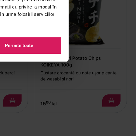
rmații cu privire la modul în
n urma folosirii serviciilor
Permite toate
mare BAI
Wasabi & Nori Potato Chips
KOIKEYA 100g
iuperci
Gustare crocantă cu note ușor picante
de wasabi și nori
00
15
lei