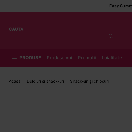
Easy Summer Delivery ☀
CAUTĂ
PRODUSE
Produse noi
Promoții
Loialitate
Acasă
Dulciuri și snack-uri
Snack-uri și chipsuri