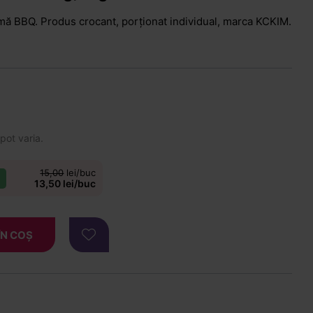
omă BBQ. Produs crocant, porționat individual, marca KCKIM.
 pot varia.
15,00
lei/buc
13,50 lei/buc
ÎN COȘ