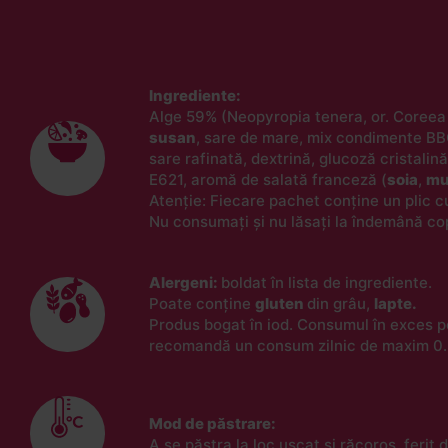
Ingrediente:
Alge 59% (Neopyropia tenera, or. Coreea d
susan
, sare de mare, mix condimente B
sare rafinată, dextrină, glucoză cristalin
E621, aromă de salată franceză (
soia
,
mu
Atenție: Fiecare pachet conține un plic cu
Nu consumați și nu lăsați la îndemână cop
Alergeni:
boldat în lista de ingrediente.
Poate conține
gluten
din grâu,
lapte.
Produs bogat în iod. Consumul în exces poa
recomandă un consum zilnic de maxim 0
Mod de păstrare:
A se păstra la loc uscat și răcoros, ferit 