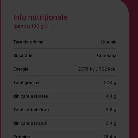
Info nutriționale
(pentru 100 gr.)
Țara de origine
Lituania
Bucătărie
Coreeană
Energie
2076 kJ / 502 kcal
Total grăsimi
37.9 g
din care saturate
4.4 g
Total carbohidrați
3.6 g
din care zaharuri
0.4 g
Proteine
25.4 g