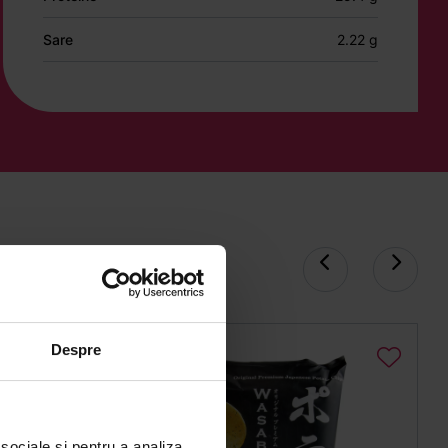
Sare
2.22 g
Despre
 sociale și pentru a analiza