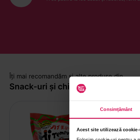
Îți mai recomandăm și alte produse din
Snack-uri și chipsuri
Consimțământ
Acest site utilizează cookie-
Folosim cookie-uri pentru a pe