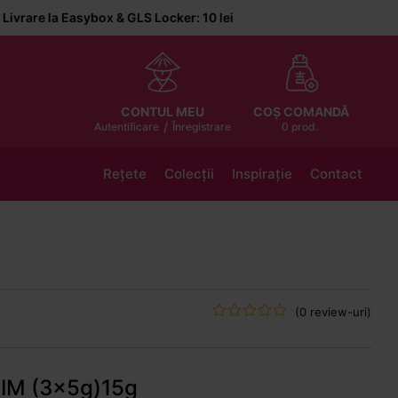
Easybox & GLS Locker: 10 lei
COȘ COMANDĂ
CONTUL MEU
/
0 prod.
Autentificare
Înregistrare
Rețete
Colecții
Inspirație
Contact
(0 review-uri)
KIM (3x5g)15g