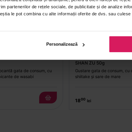
im partenerilor de rețele sociale, de publicitate și de analize info
ceștia le pot combina cu alte informații oferite de dvs. sau culese î
Personalizează
cu wasabi HANABI 140g
Snack shiitake & sare de 
SHAN ZU 50g
ocantă gata de consum, cu
Gustare gata de consum, cu c
picante de wasabi
shiitake și sare de mare
00
18
lei