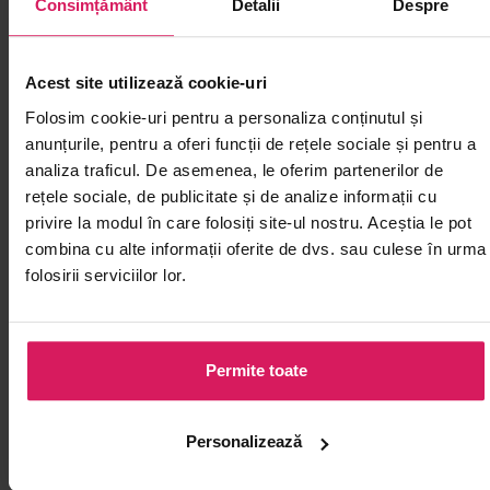
Consimțământ
Detalii
Despre
Acest site utilizează cookie-uri
Folosim cookie-uri pentru a personaliza conținutul și
anunțurile, pentru a oferi funcții de rețele sociale și pentru a
analiza traficul. De asemenea, le oferim partenerilor de
rețele sociale, de publicitate și de analize informații cu
privire la modul în care folosiți site-ul nostru. Aceștia le pot
combina cu alte informații oferite de dvs. sau culese în urma
folosirii serviciilor lor.
Alge nori Red (50foi) INAKA 140g
Alge kombu AS
Permite toate
Pregătește acasă rulouri sushi, maki
Pregătește dashi
sau onigiri cu foi nori
ramen, udon sau
Personalizează