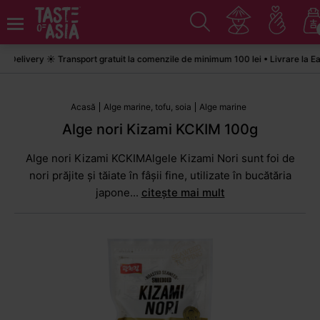
livery ☀️ Transport gratuit la comenzile de minimum 100 lei • Livrare la Easy
Acasă
Alge marine, tofu, soia
Alge marine
Alge nori Kizami KCKIM 100g
Alge nori Kizami KCKIMAlgele Kizami Nori sunt foi de
nori prăjite și tăiate în fâșii fine, utilizate în bucătăria
japone...
citește mai mult