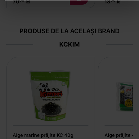
00
50
70
18
lei
lei
PRODUSE DE LA ACELAȘI BRAND
KCKIM
Alge marine prăjite KC 40g
Alge prăjite -