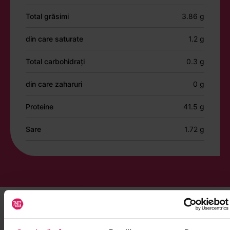
Total grăsimi
3.86 g
din care saturate
1.2 g
Total carbohidrați
0.3 g
din care zaharuri
0 g
Proteine
41.5 g
Sare
1.72 g
Îți mai recomandăm și alte produse din
Alge marine