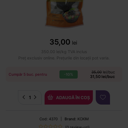
35,00
lei
350.00 lei/kg TVA inclus
Preț exclusiv online. Prețurile din locații pot varia.
35,00
lei/buc
-10%
Cumpăr 5 buc. pentru
31,50 lei/buc
ADAUGĂ ÎN COȘ
Cod: 4370
|
Brand:
KCKIM
(0 review-uri)