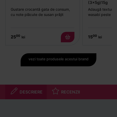
(3x5g)15g
Gustare crocantă gata de consum,
Adaugă textură c
cu note plăcute de susan prăjit
wasabi peste ore
00
00
25
15
lei
lei
vezi toate produsele acestui brand
DESCRIERE
RECENZII