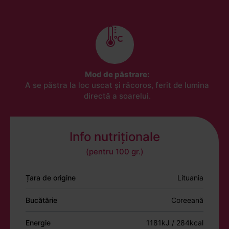
Mod de păstrare:
A se păstra la loc uscat și răcoros, ferit de lumina
directă a soarelui.
Info nutriționale
(pentru 100 gr.)
Țara de origine
Lituania
Bucătărie
Coreeană
Energie
1181kJ / 284kcal