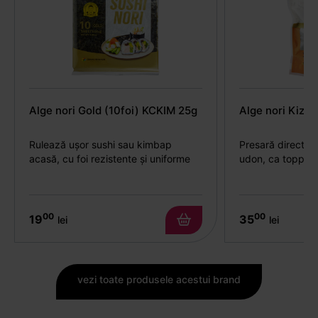
Alge nori Gold (10foi) KCKIM 25g
Alge nori Kiza
Rulează ușor sushi sau kimbap
Presară direct p
acasă, cu foi rezistente și uniforme
udon, ca topping 
00
00
19
35
lei
lei
vezi toate produsele acestui brand