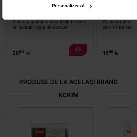
Personalizează
Alge tempura chilli&lime
Chips de creve
TAOKAENOI 40g
Pentru o gustare crocantă între mese
Gustare gata de
ori la drum, gata de consum
servit între mese
50
00
20
15
lei
lei
PRODUSE DE LA ACELAȘI BRAND
KCKIM