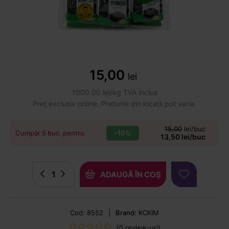
15,00
lei
1000.00 lei/kg TVA inclus
Preț exclusiv online. Prețurile din locații pot varia.
15,00
lei/buc
-10%
Cumpăr 5 buc. pentru
13,50 lei/buc
ADAUGĂ ÎN COȘ
Cod: 8552
|
Brand:
KCKIM
(0 review-uri)