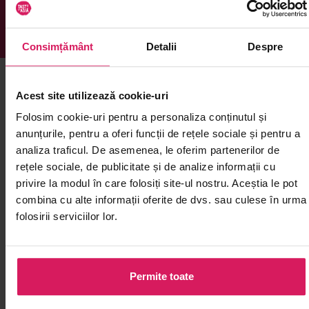
Consimțământ
Detalii
Despre
Îți mai recomandăm și alte produse din
Acest site utilizează cookie-uri
Snack-uri și chipsuri
Folosim cookie-uri pentru a personaliza conținutul și
anunțurile, pentru a oferi funcții de rețele sociale și pentru a
analiza traficul. De asemenea, le oferim partenerilor de
rețele sociale, de publicitate și de analize informații cu
privire la modul în care folosiți site-ul nostru. Aceștia le pot
combina cu alte informații oferite de dvs. sau culese în urma
folosirii serviciilor lor.
Permite toate