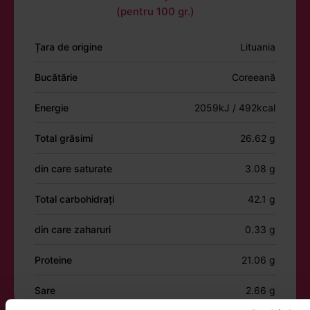
(pentru 100 gr.)
Țara de origine
Lituania
Bucătărie
Coreeană
Energie
2059kJ / 492kcal
Total grăsimi
26.62 g
din care saturate
3.08 g
Total carbohidrați
42.1 g
din care zaharuri
0.33 g
Proteine
21.06 g
Sare
2.66 g