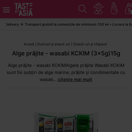
elivery ☀️ Transport gratuit la comenzile de minimum 100 lei • Livrare la Eas
Acasă
Dulciuri și snack-uri
Snack-uri și chipsuri
Alge prăjite - wasabi KCKIM (3x5g)15g
Alge prăjite - wasabi KCKIMAlgele prăjite Wasabi KCKIM
sunt foi subțiri de alge marine, prăjite și condimentate cu
wasab...
citește mai mult