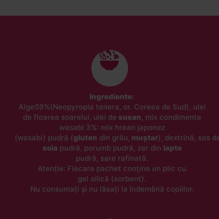
Ingrediente:
Alge
59%
(Neopyropia tenera, or. Coreea de Sud), ulei
de floarea soarelui, ulei de
susan
, mix condimente
wasabi 3%: mix hrean japonez
(wasabi) pudră (
gluten
din grâu,
muștar
), dextrină, sos d
soia
pudră, porumb pudră, zer din
lapte
pudră, sare rafinată.
Atenție: Fiecare pachet conține un plic cu
gel silică (sorbent).
Nu consumați și nu lăsați la îndemână copiilor.