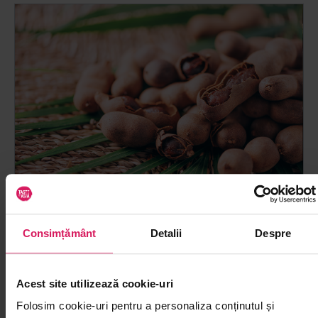
29.09.2025
Africa
7614
4'
Consimțământ
Detalii
Despre
Ce este tamarindul și cum îl folosești în
mâncare?
Acest site utilizează cookie-uri
Puține ingrediente reușesc să fie și acre, și dulci, și
Folosim cookie-uri pentru a personaliza conținutul și
afumate în același timp — dar tamarindul o face