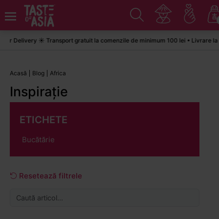
r Delivery ☀️ Transport gratuit la comenzile de minimum 100 lei • Livrare la 
Acasă
Blog
Africa
Inspirație
ETICHETE
Bucătărie
Resetează filtrele