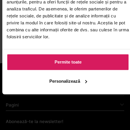
anunțurile, pentru a oferi funcții de rețele sociale și pentru a
perfect. Este secretul din spatele Pad Thai-ului
analiza traficul. De asemenea, le oferim partenerilor de
autentic, sosurilor barbecue exotice și băuturi...
rețele sociale, de publicitate și de analize informații cu
citește articol
privire la modul în care folosiți site-ul nostru. Aceștia le pot
combina cu alte informații oferite de dvs. sau culese în urma
folosirii serviciilor lor.
Permite toate
Categorii
Personalizează
Informații utile
Pagini
Abonează-te la newsletter!