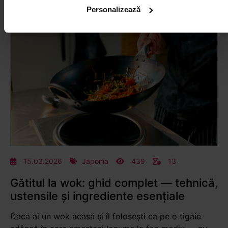
Personalizează
15.03.2026
Japonia
439
13'
Gătitul la wok: ghid complet — tehnică,
ustensile și ingrediente esențiale
Dacă ai un wok acasă și îl folosești ca pe o tigaie