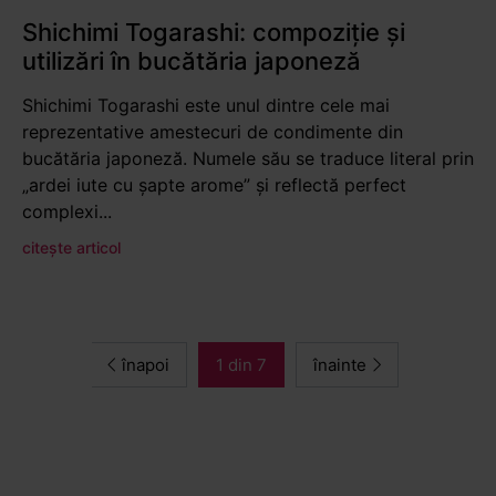
Shichimi Togarashi: compoziție și
utilizări în bucătăria japoneză
Shichimi Togarashi este unul dintre cele mai
reprezentative amestecuri de condimente din
bucătăria japoneză. Numele său se traduce literal prin
„ardei iute cu șapte arome” și reflectă perfect
complexi...
citește articol
înapoi
1 din 7
înainte