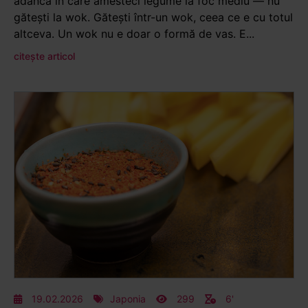
adâncă în care amesteci legume la foc mediu — nu
gătești la wok. Gătești într-un wok, ceea ce e cu totul
altceva. Un wok nu e doar o formă de vas. E...
citește articol
19.02.2026
Japonia
299
6'