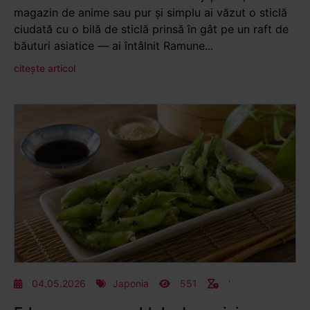
magazin de anime sau pur și simplu ai văzut o sticlă
ciudată cu o bilă de sticlă prinsă în gât pe un raft de
băuturi asiatice — ai întâlnit Ramune...
citește articol
04.05.2026
Japonia
551
'