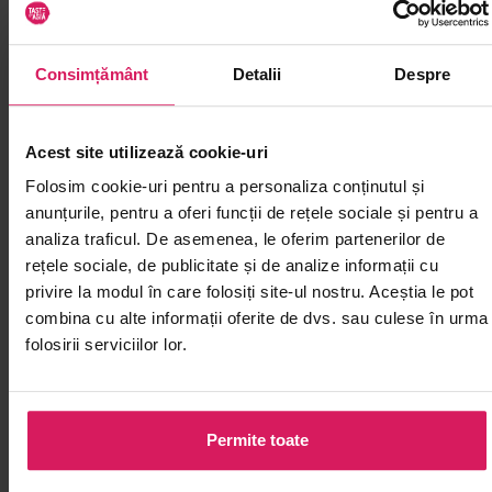
Consimțământ
Detalii
Despre
Acest site utilizează cookie-uri
Folosim cookie-uri pentru a personaliza conținutul și
16.04.2026
Japonia
1415
12'
anunțurile, pentru a oferi funcții de rețele sociale și pentru a
Natto: ce este, cum se mănâncă,
analiza traficul. De asemenea, le oferim partenerilor de
beneficii și de ce e atât de
rețele sociale, de publicitate și de analize informații cu
controversat
privire la modul în care folosiți site-ul nostru. Aceștia le pot
combina cu alte informații oferite de dvs. sau culese în urma
Natto e alimentul care împarte lumea în două tabere
folosirii serviciilor lor.
ireconciliabile. Pe de o parte, japonezii care l-au
mâncat de mici și care nu pot concepe un mic dejun
fără el. Pe de altă parte, toți ceilalți — ca...
Permite toate
citește articol