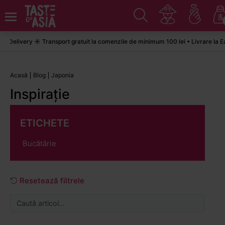
livery ☀️ Transport gratuit la comenzile de minimum 100 lei • Livrare la Easy
Acasă
Blog
Japonia
Inspirație
ETICHETE
Bucătărie
Resetează filtrele