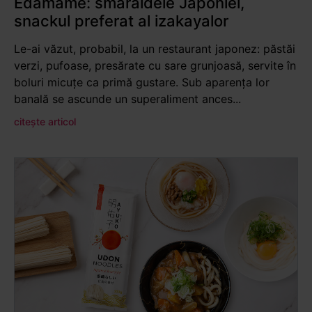
Edamame: smaraldele Japoniei,
snackul preferat al izakayalor
Le-ai văzut, probabil, la un restaurant japonez: păstăi
verzi, pufoase, presărate cu sare grunjoasă, servite în
boluri micuțe ca primă gustare. Sub aparența lor
banală se ascunde un superaliment ances...
citește articol