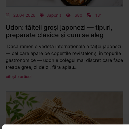
23.04.2026
Japonia
680
13'
Udon: tăițeii groși japonezi — tipuri,
preparate clasice și cum se aleg
Dacă ramen e vedeta internațională a tăiței japonezi
— cel care apare pe coperțile revistelor și în topurile
gastronomice — udon e colegul mai discret care face
treaba grea, zi de zi, fără aplau...
citește articol