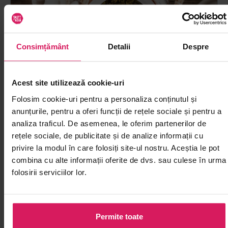
Consimțământ
Detalii
Despre
Acest site utilizează cookie-uri
Folosim cookie-uri pentru a personaliza conținutul și
anunțurile, pentru a oferi funcții de rețele sociale și pentru a
analiza traficul. De asemenea, le oferim partenerilor de
rețele sociale, de publicitate și de analize informații cu
11.11.2025
China
629
'
privire la modul în care folosiți site-ul nostru. Aceștia le pot
Ce este ceaiul oolong și de ce e iubit în
combina cu alte informații oferite de dvs. sau culese în urma
China?
folosirii serviciilor lor.
Ceaiul oolong este una dintre cele mai complexe,
rafinate și iubite varietăți de ceai din lume, cu o
tradiție profund înrădăcinată în cultura chineză. Nici
Permite toate