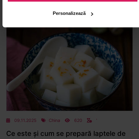
negru, nici verde, oolong este o categorie i...
citește articol
Personalizează
09.11.2025
China
620
'
Ce este și cum se prepară laptele de