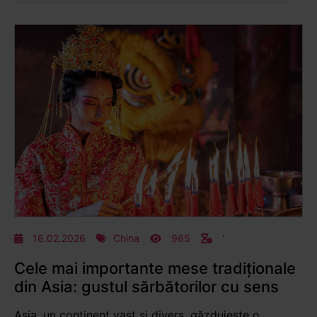
16.02.2026
China
965
'
Cele mai importante mese tradiționale
din Asia: gustul sărbătorilor cu sens
Asia, un continent vast și divers, găzduiește o