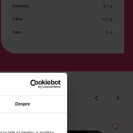
Proteine
3.1 g
Fibre
0.2 g
Sare
0 g
Despre
 sociale și pentru a analiza