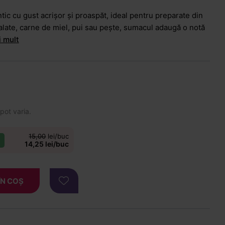
c cu gust acrișor și proaspăt, ideal pentru preparate din
salate, carne de miel, pui sau pește, sumacul adaugă o notă
i mult
 pot varia.
15,00
lei/buc
14,25 lei/buc
ÎN COȘ