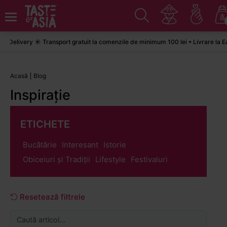
ivery ☀️ Transport gratuit la comenzile de minimum 100 lei • Livrare la Easyb
Acasă
Blog
Inspirație
ETICHETE
Bucătărie
Interesant
Istorie
Obiceiuri și Tradiții
Lifestyle
Festivaluri
Resetează filtrele