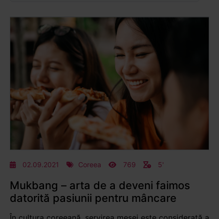
02.09.2021
Coreea
769
5'
Mukbang – arta de a deveni faimos
datorită pasiunii pentru mâncare
În cultura coreeană, servirea mesei este considerată a