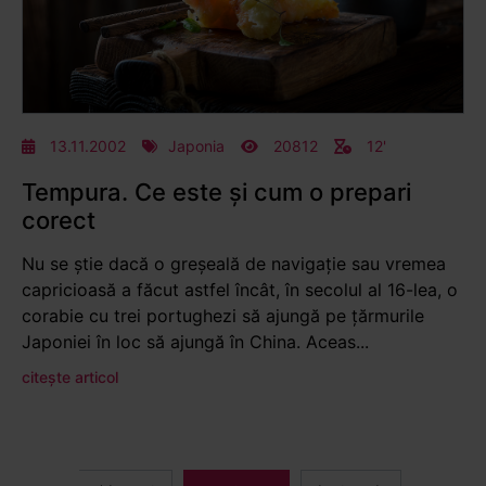
13.11.2002
Japonia
20812
12'
Tempura. Ce este și cum o prepari
corect
Nu se știe dacă o greșeală de navigație sau vremea
capricioasă a făcut astfel încât, în secolul al 16-lea, o
corabie cu trei portughezi să ajungă pe țărmurile
Japoniei în loc să ajungă în China. Aceas...
citește articol