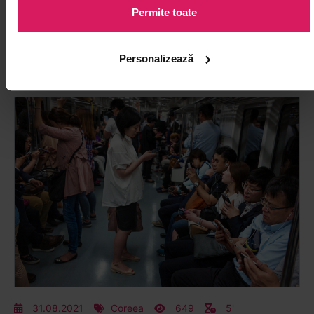
comunice în acest fel, decât să vorbească la telefon.
Permite toate
Coreea, fiind o țară avansată, are multe performanțe
e...
Personalizează
citește articol
31.08.2021
Coreea
649
5'