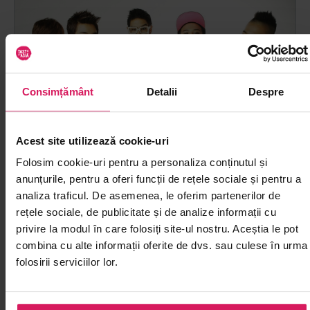
Consimțământ
Detalii
Despre
Acest site utilizează cookie-uri
Folosim cookie-uri pentru a personaliza conținutul și
anunțurile, pentru a oferi funcții de rețele sociale și pentru a
analiza traficul. De asemenea, le oferim partenerilor de
31.08.2021
Coreea
644
8'
rețele sociale, de publicitate și de analize informații cu
privire la modul în care folosiți site-ul nostru. Aceștia le pot
Comunicarea prin intermediul
combina cu alte informații oferite de dvs. sau culese în urma
mesajelor text în Coreea
folosirii serviciilor lor.
Coreenii comunică foarte des prin intermediul
mesajelor. Multora chiar le place mai mult să