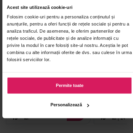
-10%
Acest site utilizează cookie-uri
Folosim cookie-uri pentru a personaliza conținutul și
anunțurile, pentru a oferi funcții de rețele sociale și pentru a
analiza traficul. De asemenea, le oferim partenerilor de
rețele sociale, de publicitate și de analize informații cu
privire la modul în care folosiți site-ul nostru. Aceștia le pot
combina cu alte informații oferite de dvs. sau culese în urma
folosirii serviciilor lor.
Oțet de orez negru Chingkiang
Ulei de cocos 
550ml
Permite toate
Gust complex, ușor dulceag, esențial
Ulei de cocos pur,
în bucătăria chinezească în diverse
prăjit și copt, în
rețete
sărate
Personalizează
00
90
00
19
18
|
21
lei
lei
l