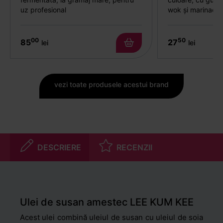
uz profesional
wok și marinade
00
50
85
27
lei
lei
vezi toate produsele acestui brand
DESCRIERE
RECENZII
Ulei de susan amestec LEE KUM KEE
Acest ulei combină uleiul de susan cu uleiul de soia