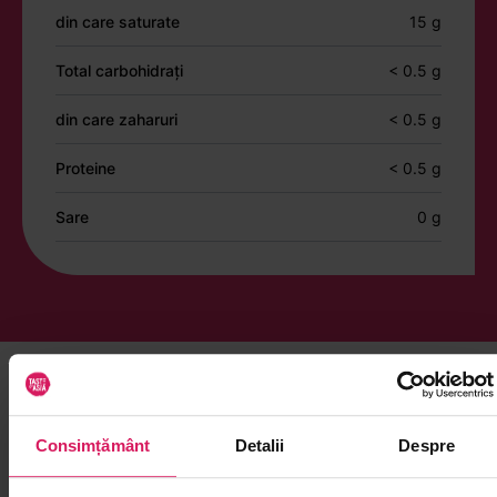
din care saturate
15 g
Total carbohidrați
< 0.5 g
din care zaharuri
< 0.5 g
Proteine
< 0.5 g
Sare
0 g
Îți mai recomandăm și alte produse din
Ulei și oțet
Consimțământ
Detalii
Despre