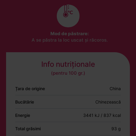
Mod de păstrare:
A se păstra la loc uscat și răcoros.
Info nutriționale
(pentru 100 gr.)
Țara de origine
China
Bucătărie
Chinezească
Energie
3441 kJ / 837 kcal
Total grăsimi
93 g