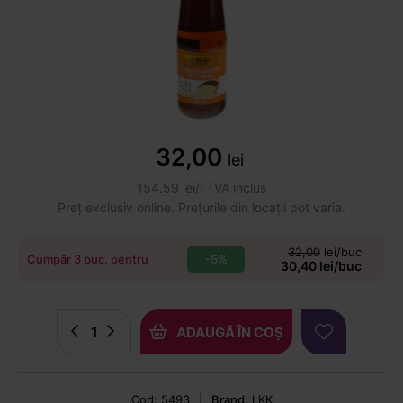
32,00
lei
154.59 lei/l TVA inclus
Preț exclusiv online. Prețurile din locații pot varia.
32,00
lei/buc
-5%
Cumpăr 3 buc. pentru
30,40 lei/buc
ADAUGĂ ÎN COȘ
Cod: 5493
|
Brand:
LKK