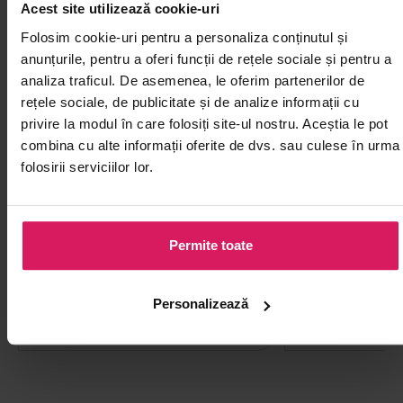
Acest site utilizează cookie-uri
Folosim cookie-uri pentru a personaliza conținutul și
anunțurile, pentru a oferi funcții de rețele sociale și pentru a
analiza traficul. De asemenea, le oferim partenerilor de
rețele sociale, de publicitate și de analize informații cu
privire la modul în care folosiți site-ul nostru. Aceștia le pot
combina cu alte informații oferite de dvs. sau culese în urma
folosirii serviciilor lor.
Pudră chilli extra hot TRS 100g
Baton scorțișo
Adaugă treptat în curry-uri pentru
Aromatizează lent
Permite toate
iuțeală intensă controlată
apoi se îndepărt
Personalizează
00
50
15
9
lei
lei