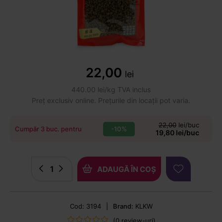
22,00
lei
440.00 lei/kg TVA inclus
Preț exclusiv online. Prețurile din locații pot varia.
22,00
lei/buc
-10%
Cumpăr 3 buc. pentru
19,80 lei/buc
ADAUGĂ ÎN COȘ
Cod: 3194
|
Brand:
KLKW
(0 review-uri)