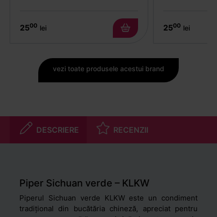
00
00
25
25
lei
lei
vezi toate produsele acestui brand
DESCRIERE
RECENZII
Piper Sichuan verde – KLKW
Piperul Sichuan verde KLKW este un condiment
tradițional din bucătăria chineză, apreciat pentru