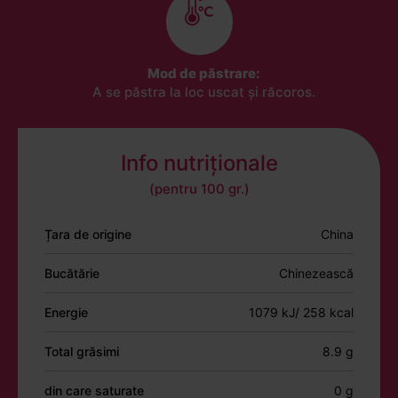
Mod de păstrare:
A se păstra la loc uscat și răcoros.
Info nutriționale
(pentru 100 gr.)
Țara de origine
China
Bucătărie
Chinezească
Energie
1079 kJ/ 258 kcal
Total grăsimi
8.9 g
din care saturate
0 g