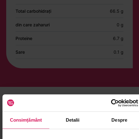
Total carbohidrați
66.5 g
din care zaharuri
0 g
Proteine
6.7 g
Sare
0.1 g
Îți mai recomandăm și alte produse din
Condimente
Consimțământ
Detalii
Despre