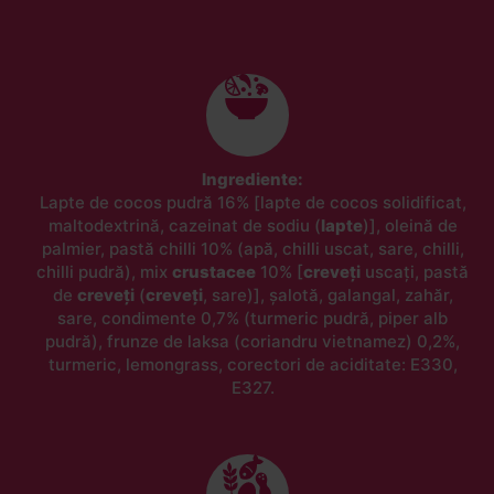
Ingrediente:
Lapte de cocos pudră 16% [lapte de cocos solidificat,
maltodextrină, cazeinat de sodiu (
lapte
)], oleină de
palmier, pastă chilli 10% (apă, chilli uscat, sare, chilli,
chilli pudră), mix
crustacee
10% [
creveți
uscați, pastă
de
creveți
(
creveți
, sare)], șalotă, galangal, zahăr,
sare, condimente 0,7% (turmeric pudră, piper alb
pudră), frunze de laksa (coriandru vietnamez) 0,2%,
turmeric, lemongrass, corectori de aciditate: E330,
E327.