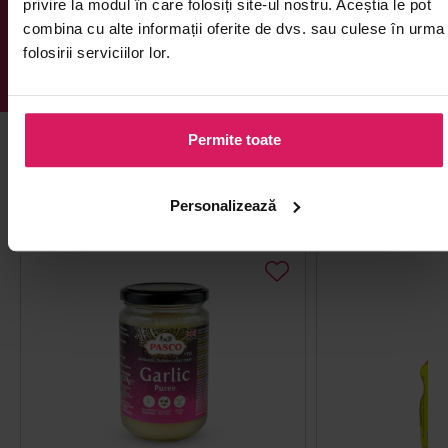
privire la modul în care folosiți site-ul nostru. Aceștia le pot
combina cu alte informații oferite de dvs. sau culese în urma
folosirii serviciilor lor.
Permite toate
Îți mai recomandăm și alte produse din
Alte sosuri și marinate
Personalizează