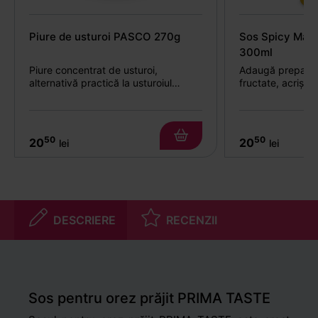
Piure de usturoi PASCO 270g
Sos Spicy Man
300ml
Piure concentrat de usturoi,
Adaugă preparate
alternativă practică la usturoiul
fructate, acrișoa
proaspăt în curry și sosuri
50
50
20
20
lei
lei
DESCRIERE
RECENZII
Sos pentru orez prăjit PRIMA TASTE