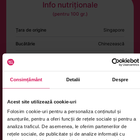
Info nutriționale
(pentru 100 gr.)
Țara de origine
Singapore
Bucătărie
Chinezească
Energie
1325 kJ / 320 kcal
Total grăsimi
28 g
Consimțământ
Detalii
Despre
din care saturate
19 g
Total carbohidrați
6 g
Acest site utilizează cookie-uri
Folosim cookie-uri pentru a personaliza conținutul și
din care zaharuri
3.2 g
anunțurile, pentru a oferi funcții de rețele sociale și pentru a
Proteine
10 g
analiza traficul. De asemenea, le oferim partenerilor de
rețele sociale, de publicitate și de analize informații cu
Sare
4.3 g