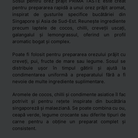
Sosul pentru orez prăjit PRIMA TASTE este creat
pentru prepararea rapidă a unui orez prăjit aromat,
inspirat de gusturile specifice bucătăriei din
Singapore și Asia de Sud-Est. Reunește ingrediente
precum laptele de cocos, chilli, creveții uscați,
galangalul și lemongrassul, oferind un profil
aromatic bogat și complex.
Poate fi folosit pentru prepararea orezului prăjit cu
creveți, pui, fructe de mare sau legume. Sosul se
distribuie ușor în timpul gătirii și ajută la
condimentarea uniformă a preparatului fără a fi
nevoie de multe ingrediente suplimentare.
Aromele de cocos, chilli și condimente asiatice îl fac
potrivit și pentru rețete inspirate din bucătăria
singaporeză și malaeziană. Se poate combina cu ou,
ceapă verde, legume crocante sau diferite tipuri de
carne pentru a obține un preparat complet și
consistent.