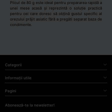
Plicul de 80 g este ideal pentru prepararea rapidă a
unei mese acasă și reprezintă o soluție practică
pentru cei care doresc să obțină gustul specific al
orezului prăjit asiatic fără a pregăti separat baza de
condimente.
Categorii
Informații utile
Pagini
Abonează-te la newsletter!