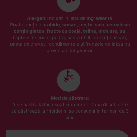
Alergeni:
boldat în lista de ingrediente.
Poate conține
arahide
,
susan
,
pește
,
soia
,
cereale ce
conțin gluten
,
fructe cu coajă
,
țelină
,
moluste
,
ou
.
Laptele de cocos pudră, pasta chilli, creveții uscați,
pasta de creveți, condimentele și frunzele de laksa nu
provin din Singapore.
Mod de păstrare:
A se păstra la loc uscat și răcoros. După deschidere
se păstrează la frigider și se consumă în termen de 3
zile.