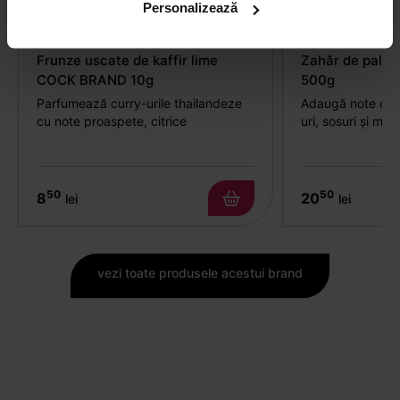
Personalizează
Frunze uscate de kaffir lime
Zahăr de palm
COCK BRAND 10g
500g
Parfumează curry-urile thailandeze
Adaugă note cara
cu note proaspete, citrice
uri, sosuri și mar
50
50
8
20
lei
lei
vezi toate produsele acestui brand