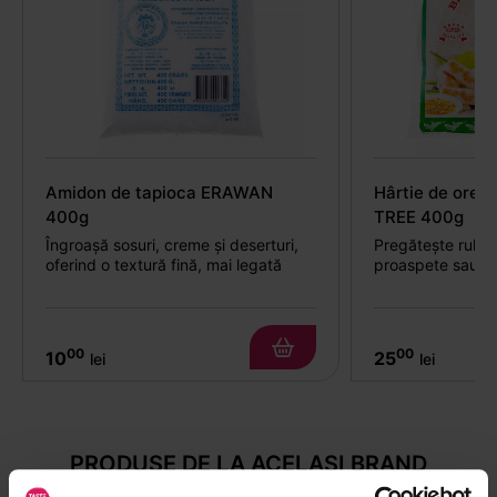
Amidon de tapioca ERAWAN
Hârtie de ore
400g
TREE 400g
Îngroașă sosuri, creme și deserturi,
Pregătește rulou
oferind o textură fină, mai legată
proaspete sau pr
00
00
10
25
lei
lei
PRODUSE DE LA ACELAȘI BRAND