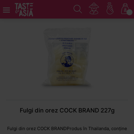
Acasă
Orez și făină
Panko, amidon și hârtie de orez
Fulgi din orez COCK BRAND 227g
Fulgi din orez COCK BRANDProdus în Thailanda, conține