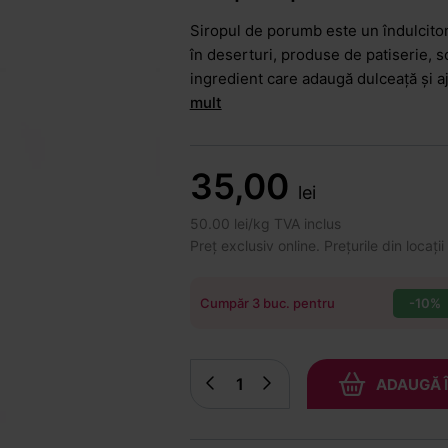
Siropul de porumb este un îndulcitor 
în deserturi, produse de patiserie, s
ingredient care adaugă dulceață și a
mult
35,00
lei
50.00 lei/kg TVA inclus
Preț exclusiv online. Prețurile din locații
-10%
Cumpăr 3 buc. pentru
ADAUGĂ 