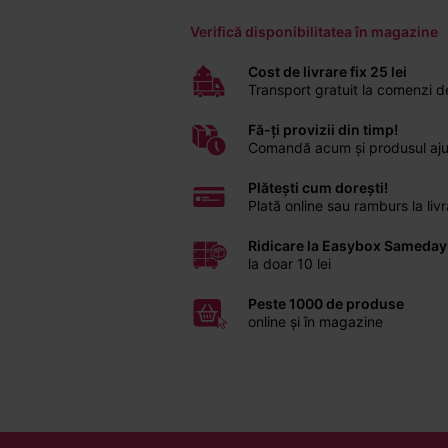
Verifică disponibilitatea în magazine
Cost de livrare fix 25 lei
Transport gratuit la comenzi 
Fă-ți provizii din timp!
Comandă acum și produsul ajunge
Plătești cum dorești!
Plată online sau ramburs la li
Ridicare la Easybox Sameday
la doar 10 lei
Peste 1000 de produse
online și în magazine