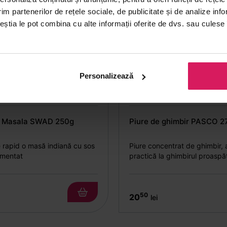
im partenerilor de rețele sociale, de publicitate și de analize info
ceștia le pot combina cu alte informații oferite de dvs. sau culese î
Personalizează
a Masala SWAD 250g
Piure de ghimbir PASCO 2
 rapid o masă indiană cu sos
Piure concentrat de ghimbir, 
imentat
practică la ghimbirul proaspăt
marinade
50
20
lei