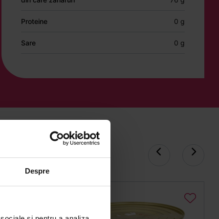
Proteine
0 g
Sare
0 g
Despre
 sociale și pentru a analiza