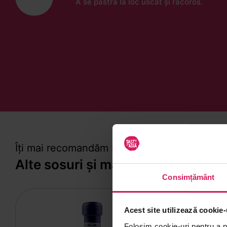
A se păstra la loc uscat și răcoros.
Îți mai recomandăm și alte produse din
Alte sosuri și marinate
Consimțământ
Acest site utilizează cookie-
Folosim cookie-uri pentru a pe