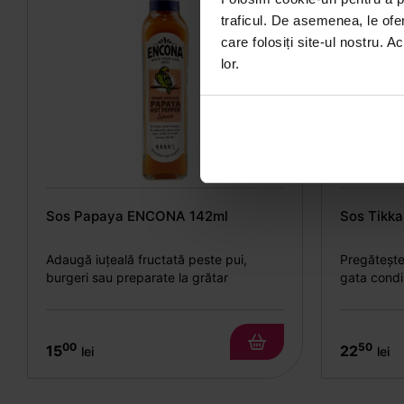
traficul. De asemenea, le ofer
care folosiți site-ul nostru. A
lor.
Sos Papaya ENCONA 142ml
Sos Tikk
Adaugă iuțeală fructată peste pui,
Pregătește
burgeri sau preparate la grătar
gata cond
00
50
15
22
lei
lei