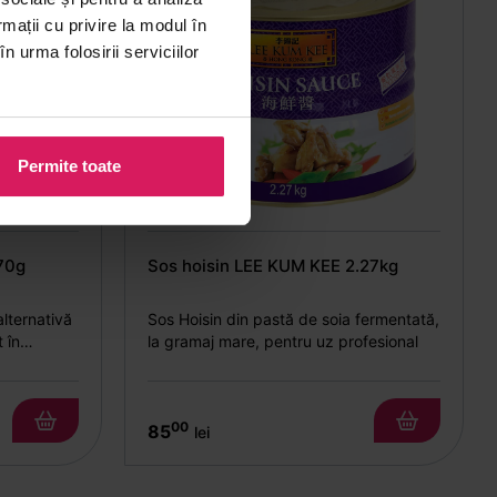
rmații cu privire la modul în
n urma folosirii serviciilor
Permite toate
70g
Sos hoisin LEE KUM KEE 2.27kg
alternativă
Sos Hoisin din pastă de soia fermentată,
 în
la gramaj mare, pentru uz profesional
00
85
lei