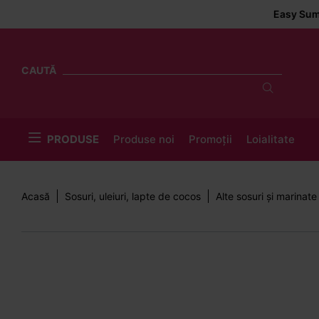
Easy Summer Deliver
CAUTĂ
PRODUSE
Produse noi
Promoții
Loialitate
Acasă
Sosuri, uleiuri, lapte de cocos
Alte sosuri și marinate