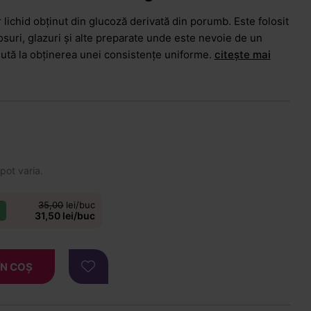
lichid obținut din glucoză derivată din porumb. Este folosit
osuri, glazuri și alte preparate unde este nevoie de un
jută la obținerea unei consistențe uniforme.
citește mai
 pot varia.
35,00
lei/buc
31,50 lei/buc
ÎN COȘ