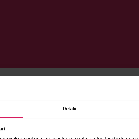
Detalii
uri
rsonaliza conținutul și anunțurile, pentru a oferi funcții de rețele