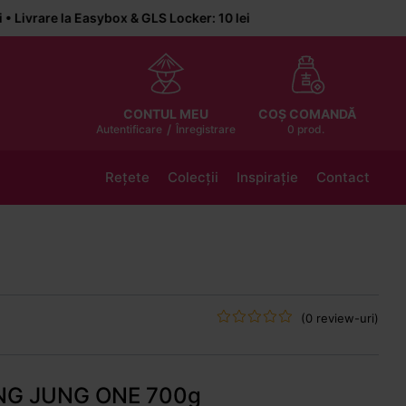
la Easybox & GLS Locker: 10 lei
COȘ COMANDĂ
CONTUL MEU
/
0 prod.
Autentificare
Înregistrare
Rețete
Colecții
Inspirație
Contact
(0 review-uri)
UNG JUNG ONE 700g