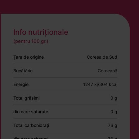
Info nutriționale
(pentru 100 gr.)
Țara de origine
Coreea de Sud
Bucătărie
Coreeană
Energie
1247 kj/304 kcal
Total grăsimi
0 g
din care saturate
0 g
Total carbohidrați
76 g
din care zaharuri
76 g