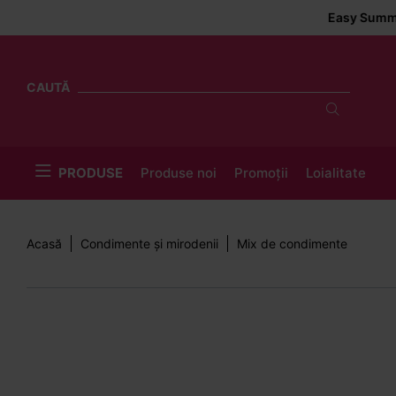
Easy Summer Deliver
CAUTĂ
PRODUSE
Produse noi
Promoții
Loialitate
Acasă
Condimente și mirodenii
Mix de condimente