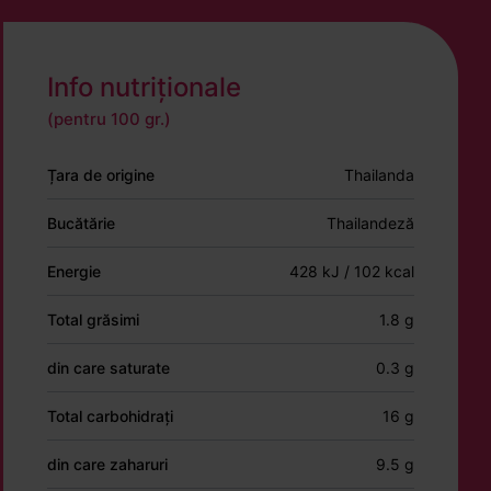
Info nutriționale
(pentru 100 gr.)
Țara de origine
Thailanda
Bucătărie
Thailandeză
Energie
428 kJ / 102 kcal
Total grăsimi
1.8 g
din care saturate
0.3 g
Total carbohidrați
16 g
din care zaharuri
9.5 g