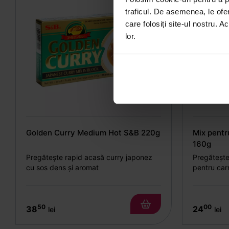
traficul. De asemenea, le ofer
care folosiți site-ul nostru. A
lor.
Golden Curry Medium Hot S&B 220g
Mix pentr
160g
Pregătește rapid acasă curry japonez
Pregătește
cu sos dens și aromat
pentru car
50
00
38
24
lei
lei