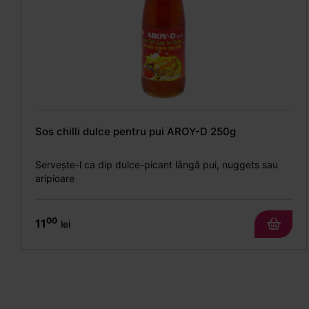
Sos chilli dulce pentru pui AROY-D 250g
Servește-l ca dip dulce-picant lângă pui, nuggets sau
aripioare
00
11
lei