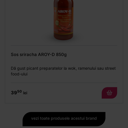
Sos sriracha AROY-D 850g
Dă gust picant preparatelor la wok, ramenului sau street
food-ului
50
39
lei
vezi toate produsele acestui brand