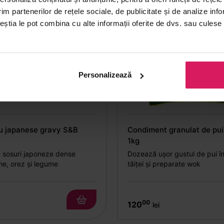
im partenerilor de rețele sociale, de publicitate și de analize info
ceștia le pot combina cu alte informații oferite de dvs. sau culese î
Personalizează
u japanese gravy S&B
Condiment granulat de pu
1kg
 sosuri japoneze dense
Dozează ușor gustul de pui î
ne, orez și legume
tăiței și preparate wok
00
120
lei