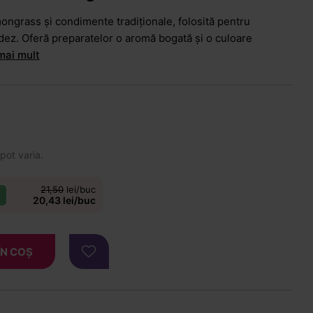
mongrass și condimente tradiționale, folosită pentru
dez. Oferă preparatelor o aromă bogată și o culoare
mai mult
 pot varia.
21,50
lei/buc
20,43 lei/buc
ÎN COȘ