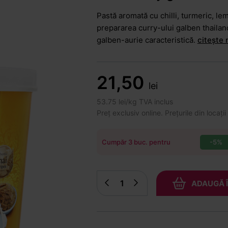
Pastă aromată cu chilli, turmeric, le
prepararea curry-ului galben thailan
galben-aurie caracteristică.
citește 
21,50
lei
53.75 lei/kg TVA inclus
Preț exclusiv online. Prețurile din locații
-5%
Cumpăr 3 buc. pentru
ADAUGĂ 