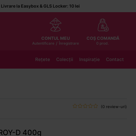
a Easybox & GLS Locker: 10 lei
COȘ COMANDĂ
CONTUL MEU
/
0 prod.
Autentificare
Înregistrare
Rețete
Colecții
Inspirație
Contact
(0 review-uri)
AROY-D 400g