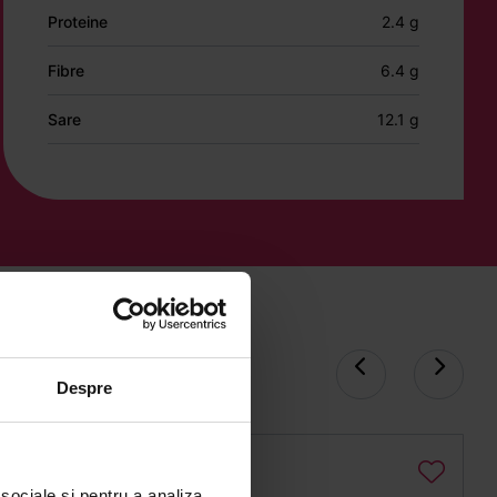
Proteine
2.4 g
Fibre
6.4 g
Sare
12.1 g
Despre
 sociale și pentru a analiza