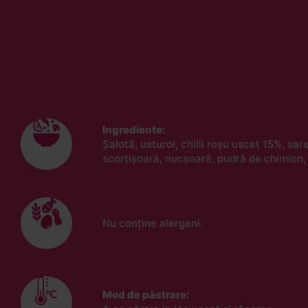
Ingrediente:
Șalotă, usturoi, chilli roșu uscat 15%, sar
scorțișoară, nucșoară, pudră de chimion,
Nu conține alergeni.
Mod de păstrare: