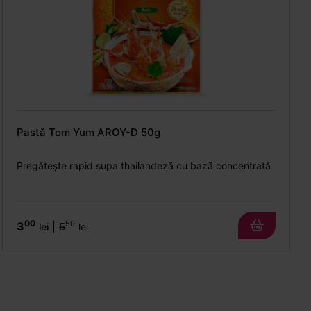
Pastă Tom Yum AROY-D 50g
Pregătește rapid supa thailandeză cu bază concentrată
00
50
3
|
5
lei
lei