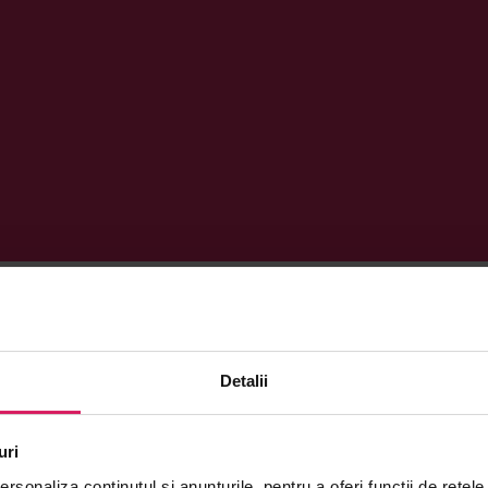
Detalii
uri
rsonaliza conținutul și anunțurile, pentru a oferi funcții de rețele