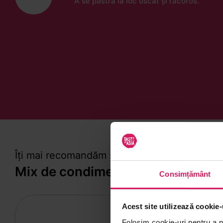
A se păstra la loc uscat și răcoros.
Îți mai recomandăm și alte produse din
Mix de condimente
Consimțământ
Acest site utilizează cookie-
Folosim cookie-uri pentru a pe