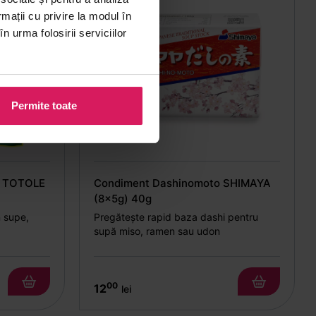
rmații cu privire la modul în
n urma folosirii serviciilor
Permite toate
i TOTOLE
Condiment Dashinomoto SHIMAYA
(8x5g) 40g
n supe,
Pregătește rapid baza dashi pentru
supă miso, ramen sau udon
00
12
lei