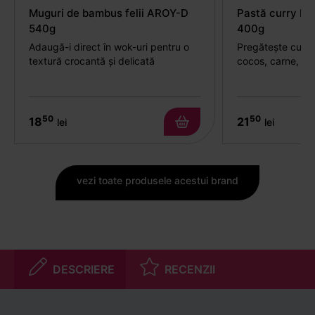
Muguri de bambus felii AROY-D
Pastă curry P
540g
400g
Adaugă-i direct în wok-uri pentru o
Pregătește curry
textură crocantă și delicată
cocos, carne, to
50
50
18
21
lei
lei
vezi toate produsele acestui brand
DESCRIERE
RECENZII