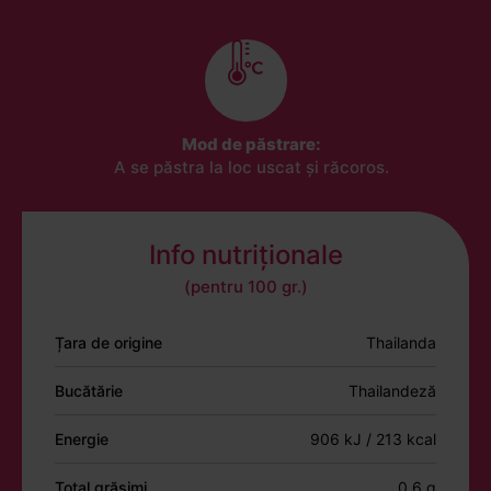
Mod de păstrare:
A se păstra la loc uscat și răcoros.
Info nutriționale
(pentru 100 gr.)
Țara de origine
Thailanda
Bucătărie
Thailandeză
Energie
906 kJ / 213 kcal
Total grăsimi
0.6 g