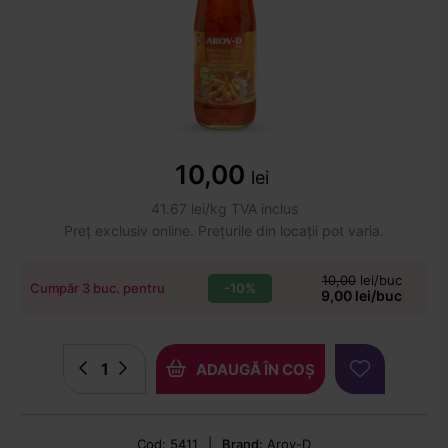
10,00
lei
41.67 lei/kg TVA inclus
Preț exclusiv online. Prețurile din locații pot varia.
10,00
lei/buc
-10%
Cumpăr 3 buc. pentru
9,00 lei/buc
ADAUGĂ ÎN COȘ
Cod: 5411
|
Brand:
Aroy-D