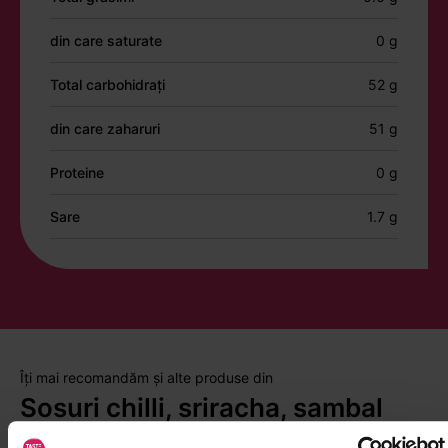
din care saturate
0 g
Total carbohidrați
52 g
din care zaharuri
51 g
Proteine
0 g
Sare
1.7 g
Îți mai recomandăm și alte produse din
Sosuri chilli, sriracha, sambal