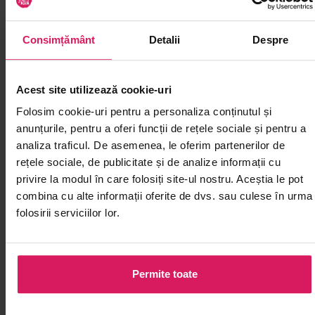
Consimțământ
Detalii
Despre
Acest site utilizează cookie-uri
Folosim cookie-uri pentru a personaliza conținutul și
anunțurile, pentru a oferi funcții de rețele sociale și pentru a
analiza traficul. De asemenea, le oferim partenerilor de
rețele sociale, de publicitate și de analize informații cu
privire la modul în care folosiți site-ul nostru. Aceștia le pot
Sos sriracha usturoi UNI-EAGLE
Sos Sambal Oe
combina cu alte informații oferite de dvs. sau culese în urma
245g
folosirii serviciilor lor.
Cu usturoi din abundență, gust
Pastă indoneziană
intens, pentru burgeri, gustări și
roșu, pentru un p
tăiței
orice preparat
Permite toate
00
00
16
15
lei
lei