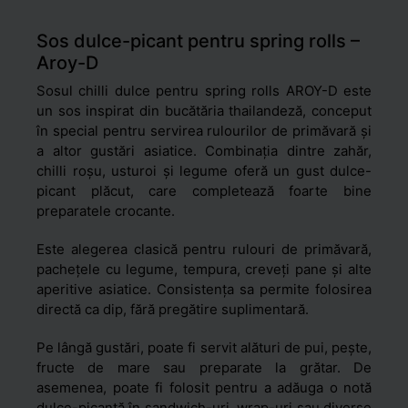
Sos dulce-picant pentru spring rolls –
Aroy-D
Sosul chilli dulce pentru spring rolls AROY-D este
un sos inspirat din bucătăria thailandeză, conceput
în special pentru servirea rulourilor de primăvară și
a altor gustări asiatice. Combinația dintre zahăr,
chilli roșu, usturoi și legume oferă un gust dulce-
picant plăcut, care completează foarte bine
preparatele crocante.
Este alegerea clasică pentru rulouri de primăvară,
pachețele cu legume, tempura, creveți pane și alte
aperitive asiatice. Consistența sa permite folosirea
directă ca dip, fără pregătire suplimentară.
Pe lângă gustări, poate fi servit alături de pui, pește,
fructe de mare sau preparate la grătar. De
asemenea, poate fi folosit pentru a adăuga o notă
dulce-picantă în sandwich-uri, wrap-uri sau diverse